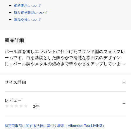
価格表示について
取り寄せ商品について
返品交換について
商品詳細
パール調を施しエレガントに仕上げたスタンド型のフォトフレ
ームです。白を基調とした爽やかで清楚な雰囲気のデザイン
に、パール調やメタルの煌めきで華やかさをアップしていま
す。大きめのサイズ感で、置くだけでお部屋のアクセントにも
なるアイテムです。縦と横どちらでも飾ることができ、中の台
紙を取り外せば最大2Lサイズの写真を飾ることも可能。誕生日
サイズ詳細
性別：
レディース
メンズ
や結婚式、記念日などの特別な日に撮った思い出の写真を飾る
カテゴリー：
家具・インテリア
 ＞ 
インテリア雑貨
 ＞ 
フォトフレーム・写
真立て
のにもぴったりです。写真のほかにもポストカードを入れた
素材：亜鉛合金・エポキシ樹脂
レビュー
り、お好きなアートを入れたりとお好みに合わせて飾ることが
生産国：中国製
0件
でき、インテリアや気分に合わせて中を入れ替えてお楽しみい
商品番号：
3460000007389 
（モール）
HF35-22100116 （ショップ）
ただけます。
＊中に入る写真のサイズ/7×9.4cm
特定商取引に関する法律に基づく表示（Afternoon Tea LIVING）