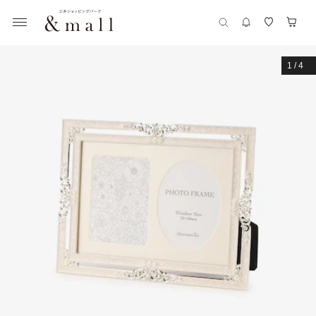
1
/
4