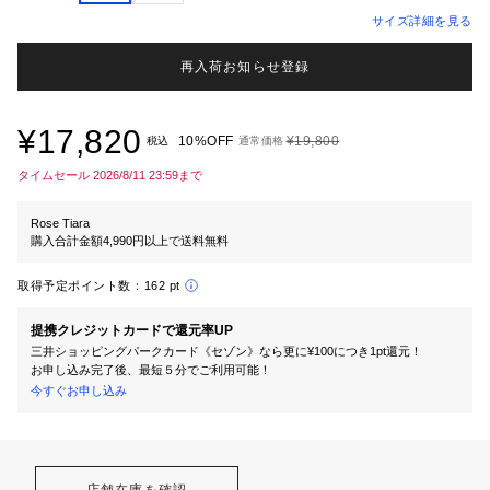
サイズ詳細を見る
再入荷お知らせ登録
¥17,820
10%OFF
¥19,800
税込
通常価格
タイムセール 2026/8/11 23:59まで
Rose Tiara
購入合計金額4,990円以上で送料無料
取得予定ポイント数：
162 pt
提携クレジットカードで還元率UP
三井ショッピングパークカード《セゾン》なら更に¥100につき1pt還元！
お申し込み完了後、最短５分でご利用可能！
今すぐお申し込み
店舗在庫を確認