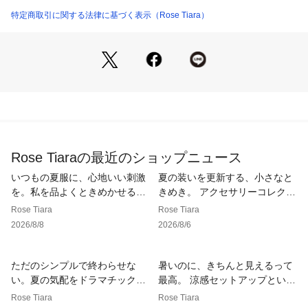
商品番号：
3350000003382 
（モール）
・裾のドローストリングを調整することで、シルエットの変化
特定商取引に関する法律に基づく表示（Rose Tiara）
83033630 （ショップ）
も楽しめます。
＊金属パーツを使用しているため、塩素・海水での使用はお控
えください
《Material》
吸水速乾、接触冷感、UVカット、耐塩素水の機能性と伸縮性
のあるラッシュガード素材
クロミ コラボのデニム（83053630）も展開しています。
Rose Tiaraの最近のショップニュース
姉妹ブランド、Rose Tiaraでは、マイメロディ コラボアイテ
ムも展開。
いつもの夏服に、心地いい刺激
夏の装いを更新する、小さなと
・マイメロディ パーカー/ 51033630
を。私を品よくときめかせる、
きめき。 アクセサリーコレクシ
・マイメロディ デニム/ 51053630
大人の名品サクランボプリン
ョン
Rose Tiara
Rose Tiara
ト。
2026/8/8
2026/8/6
c 2026 SANRIO CO., LTD. APPROVAL NO. L665510
ただのシンプルで終わらせな
暑いのに、きちんと見えるって
■透け感：なし
い。夏の気配をドラマチックに
最高。 涼感セットアップという
■裏地：なし
する「立体ディティール」
選択
Rose Tiara
Rose Tiara
■ポケット：あり