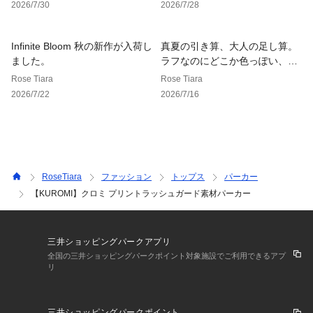
2026/7/30
2026/7/28
【お取り扱い等について】
・取り扱いについては、商品についている品質表示でご確認く
Infinite Bloom 秋の新作が入荷し
真夏の引き算、大人の足し算。
ださい。
ました。
ラフなのにどこか色っぽい、7
・照明の関係により、実際よりも色味が違って見える場合があ
月のモードなデニム
Rose Tiara
Rose Tiara
ります。
2026/7/22
2026/7/16
またパソコン・スマートフォンなどの環境により、若干製品と
画像のカラーが異なる場合もございます。予めご了承くださ
い。
・商品画像はサンプルのため、色味やサイズ、プリント位置、
仕様などに変更がある場合がございますので、予めご了承くだ
さい。
RoseTiara
ファッション
トップス
パーカー
【KUROMI】クロミ プリントラッシュガード素材パーカー
Audie a Muses / オーディア ミューズ
三井ショッピングパークアプリ
スタンダードなアイテムに女性らしい柔らかさを加え、モード
全国の三井ショッピングパークポイント対象施設でご利用できるアプ
に仕上げたオーディアミューズ。
リ
コンサバティブになりすぎず、構築的なシルエットと手の込ん
だディティールで織りなすクチュール感のあるアイテム。
上質なエレガンスを纏い、自分らしくオシャレを楽しむ女性に
三井ショッピングパークポイント