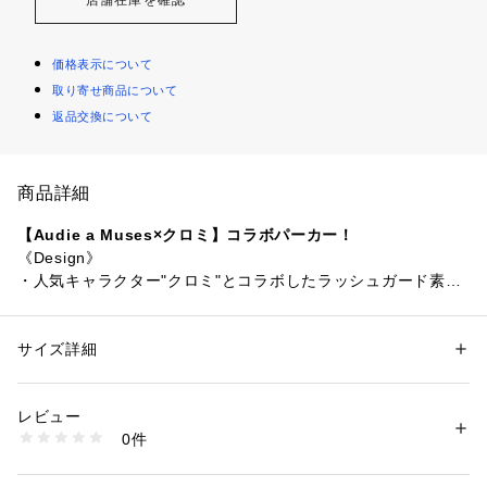
価格表示について
取り寄せ商品について
返品交換について
商品詳細
【Audie a Muses×クロミ】コラボパーカー！
《Design》
・人気キャラクター"クロミ"とコラボしたラッシュガード素材
を使用したパーカー。
・ゆったりとしたシルエットながら、きちんと感のある甘辛バ
ランスが魅力のカバートップスです。
サイズ詳細
性別：
レディース
・袖口にはどくろモチーフのさくらんぼをあしらい、遊び心の
カテゴリー：
ファッション
 ＞ 
トップス
 ＞ 
パーカー
素材：ポリエステル: 88%, ポリウレタン: 12%
あるアクセントをプラス。
生産国：中国
レビュー
・サムホール付きの袖口で、手の甲までしっかりと紫外線対策
洗濯：30℃まで手洗い可,漂白不可,タンブル乾燥不可,日陰つり干し乾燥,
0件
ができるのも嬉しいポイントです。
アイロンは120℃まで,ドライクリーニング不可,ごく弱いウエットクリーニ
ング
・上品なマット感となめらかな肌ざわりが魅力の、撥水機能付
※詳しい洗濯方法については、商品の品質表示タグをご覧ください
き素材を使用。