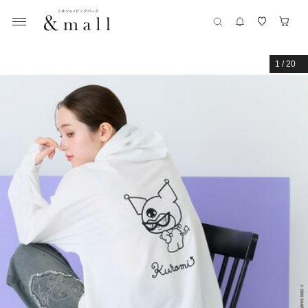
1
/
20