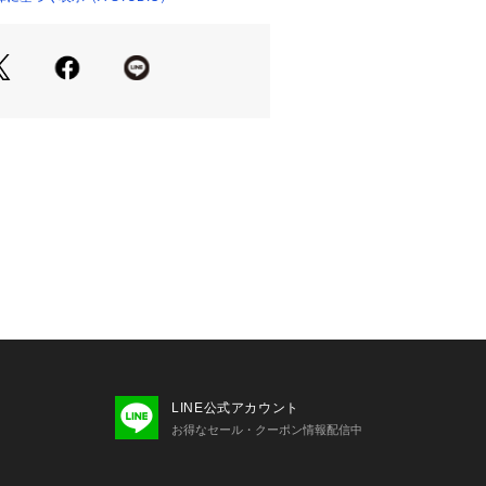
る光景をカンバセーショナルなパターン
ンな印象です。 
％
LINE公式アカウント
i（ハリクリ）】
お得なセール・クーポン情報配信中
pan をコンセプトにシルクを中心に素材に
ストール。
テクニックを駆使した、自由で大人可愛