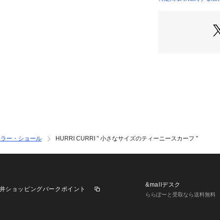
 《yacht》
 ビーチから見え
に。
 端のラインがマリ
Pink 8015-01
Blue 8015-02
【素材】
 綿 70％　絹　30
 【サイズ】
フラー・ショール
HURRI CURRI " 小さなサイズのティーニースカーフ "
約15ｃｍ×110ｃｍ
&mallデスク
 【 Hurri Curr
井ショッピングパークポイント
ららぽーと受取なら送料無料
 Made in Ja
拘ったレディース
 テキスタイルの