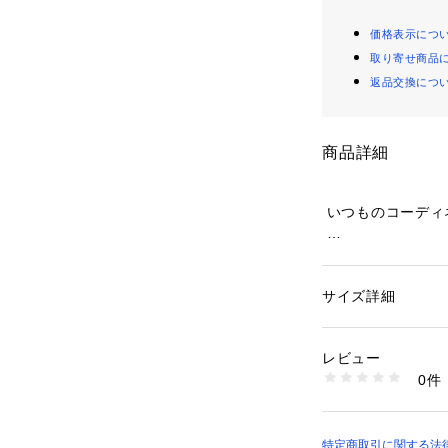
価格表示につ
取り寄せ商品
返品交換につ
商品詳細
 いつものコーデ
HURRI CURRI 
 　" 小さなサ
サイズ詳細
性別：
レディース
カテゴリー：
ファッ
ョール
素材：綿 70％ 　絹 
レビュー
 小さなサイズの
生産国：日本
0件
商品番号：
30701000
 teenyは平行
683378015 （ショ
 首元だけでなく
 小さいからでき
特定商取引に関する法律