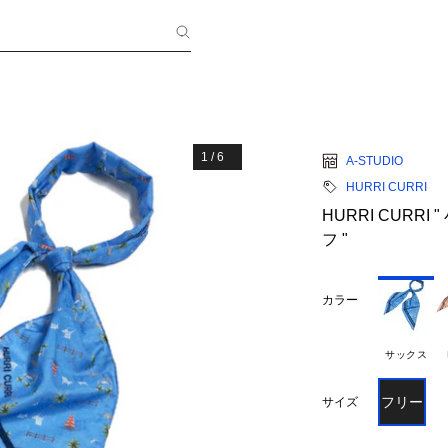
1
/
6
A-STUDIO
HURRI CURRI
HURRI CURR
フ "
カラー
サックス
フリー
サイズ