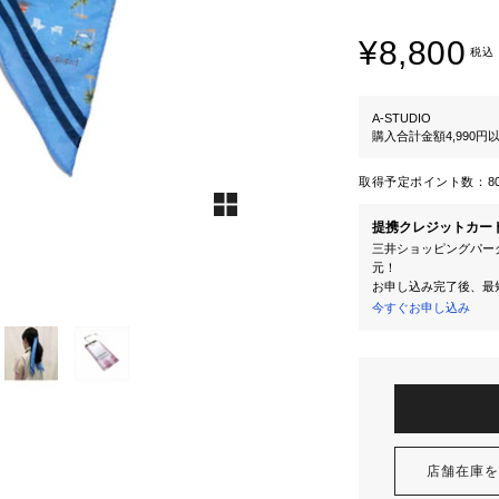
¥8,800
税込
A-STUDIO
購入合計金額4,990
取得予定ポイント数：
8
提携クレジットカー
三井ショッピングパーク
元！
お申し込み完了後、最
今すぐお申し込み
店舗在庫