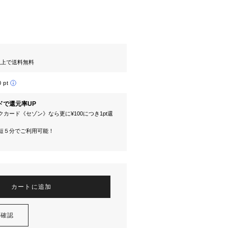
円以上で送料無料
0 pt
ドで還元率UP
カード《セゾン》なら更に¥100につき1pt還
短５分でご利用可能！
カートに追加
を確認