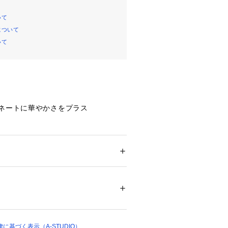
いて
について
いて
ィネートに華やかさをプラス
イズのティーニースカーフ "
ション
 ＞ 
ファッション雑貨
 ＞ 
マフラー・シ
30％
ティーニースカーフ。
00261 
（モール）
四辺形の変形スカーフです。
ップ）
髪に巻いたり、バッグにつけたり、
るアレンジをお楽しみください。
に基づく表示（A-STUDIO）