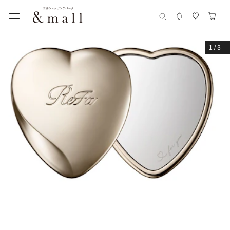
1
/
3