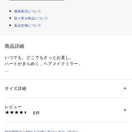
価格表示について
取り寄せ商品について
返品交換について
商品詳細
いつでも、どこでもさっとお直し。

ハートがきらめく、ヘアメイクミラー。

気になるときに、さっと取り出せるお直しヘアメイクミラー。

ヘアやメイクの細かい部分も鮮明に映し出しながら、薄くて軽
く丈夫な設計に。

サイズ詳細
性別：
レディース
メンズ
使うたびに胸がときめくハートのフォルムで、お出かけ先でも
カテゴリー：
コスメ・ビューティー
 ＞ 
美容ケアグッズ
 ＞ 
その他メイクア
ップグッズ
キレイがつづきます。
レビュー
6件
商品番号：
2980200000085 
（モール）
RSDC1J01 （ショップ）