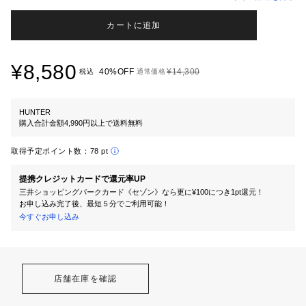
カートに追加
¥8,580
40%OFF
¥14,300
税込
通常価格
HUNTER
購入合計金額4,990円以上で送料無料
取得予定ポイント数：
78 pt
提携クレジットカードで還元率UP
三井ショッピングパークカード《セゾン》なら更に¥100につき1pt還元！
お申し込み完了後、最短５分でご利用可能！
今すぐお申し込み
店舗在庫を確認