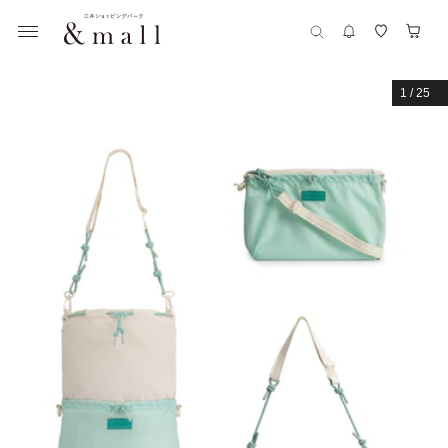
1
/
25