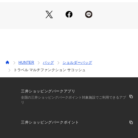
一つのバッグを気分や用途に合わせて何通りも楽しめる、新作
のバッグシリーズです！

こちらは夏の雰囲気に合う、明るいシーズンカラーです。

定番のブラックベースカラーもございます（UBX7124NRS
HUNTER
バッグ
ショルダーバッグ
トラベル マルチファンクション サコッシュ
三井ショッピングパークアプリ
全国の三井ショッピングパークポイント対象施設でご利用できるアプ
リ
三井ショッピングパークポイント