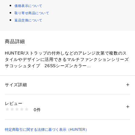
価格表示について
取り寄せ商品について
返品交換について
商品詳細
HUNTER/ストラップの付外しなどのアレンジ次第で複数のス
タイルやデザインに活用できるマルチファンクションシリーズ

サコッシュタイプ　26SSシーズンカラー

ストラップの取り付けや持ち方を変えて、自分らしいスタイル
にアレンジしよう！

サイズ詳細
性別：
レディース
メンズ
1【ショルダーバケット】ストラップを本体上部取り付ける　

カテゴリー：
バッグ
 ＞ 
ショルダーバッグ
素材：本体：100% リサイクルナイロン ライニング：100% リサイクルポ
2【HUNTRのプリントロゴサコッシュ】ストラップ本体中間部
リエステル
レビュー
分に取り付け、上部を外側に折り返す　

生産国：ベトナム
0件
3【HUNTERのシリコンロゴサコッシュ】ストラップを本体中
商品番号：
2970000001361 
（モール）
UBX7124NRS6S （ショップ）
間部分に取り付け、上部を内側に折り返す　

※ストラップを外してクラッチバッグのように持つこともでき
ます　

特定商取引に関する法律に基づく表示（HUNTER）