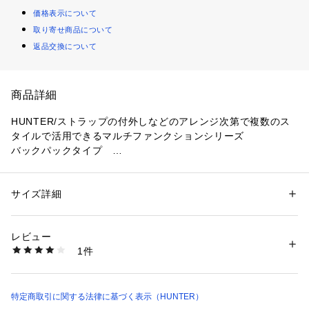
価格表示について
取り寄せ商品について
返品交換について
商品詳細
HUNTER/ストラップの付外しなどのアレンジ次第で複数のス
タイルで活用できるマルチファンクションシリーズ

バックパックタイプ　

スタイリング自由自在！ストラップやポーチの付け外しで自分
らしい使い方を見つけよう

サイズ詳細
性別：
レディース
メンズ
1【バックパック】背面にストラップを取り付ける　　

カテゴリー：
バッグ
 ＞ 
バックパック・リュック
素材：本体：100% リサイクルナイロン ライニング：100% リサイクルポ
2【クロスボディ】パッカブルポーチを取り外しストラップを
リエステル
レビュー
取り付ける　

生産国：ベトナム
1件
3【ポーチ】パッカブルポーチ部分を切り離し単体使用　

商品番号：
2970000001335 
（モール）
UBB7125NRS （ショップ）
※パッカブルポーチ部分に本体をしまい込み、コンパクトに収
納して持ち運べるパッカブル仕様です。

特定商取引に関する法律に基づく表示（HUNTER）