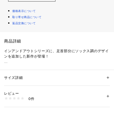
価格表示について
取り寄せ商品について
返品交換について
商品詳細
インアンドアウトシリーズに、足首部分にソックス調のデザイ
ンを追加した新作が登場！

ブーティとして屋外で、ルームシューズとして屋内で、どちら
でも使用できる柔らかい履きごこちのカジュアルシューズ。

ソックスデザイン部分はHUNTERロゴ入りでスタイリングのア
サイズ詳細
性別：
レディース
メンズ
クセントに。

カテゴリー：
シューズ
 ＞ 
スニーカー・スリッポン
素材：アッパー：45%ポリアミド 40%リサイクルポリエステル 15%マイ
シューズの裏地にはメッシュ素材を採用していて、蒸れを軽減
クロファイバー, ライニング：55%リサイクルポリエステル 45%ポリアミ
レビュー
しオールシーズン着用できる仕様になっています。
ド, アウトソール：100%ゴム
0件
生産国：中国
商品番号：
2970000001319 
（モール）
UFS7113REN5A （ショップ）