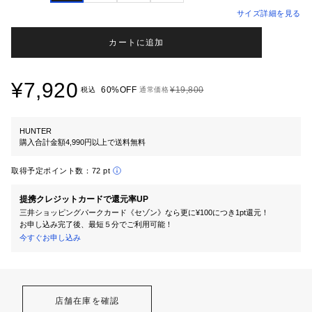
サイズ詳細を見る
カートに追加
¥7,920
60%OFF
¥19,800
税込
通常価格
HUNTER
購入合計金額4,990円以上で送料無料
取得予定ポイント数：
72 pt
提携クレジットカードで還元率UP
三井ショッピングパークカード《セゾン》なら更に¥100につき1pt還元！
お申し込み完了後、最短５分でご利用可能！
今すぐお申し込み
店舗在庫を確認