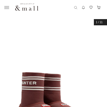
1
/
11