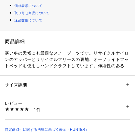
価格表示について
取り寄せ商品について
返品交換について
商品詳細
寒い冬の天候にも最適なスノーブーツです。リサイクルナイロ
ンのアッパーとリサイクルフリースの裏地、オーソライトフッ
トベッドを使用しハンドクラフトしています。伸縮性のあるト
ップラインでフィット感を調節し、暖かさを保てます。20℃の
気温でも着用できるので、寒い時期のアクティビティや旅行に
も重宝します。もちろんシティでのコーディネートにもおすす
サイズ詳細
性別：
レディース
めです。
カテゴリー：
シューズ
 ＞ 
ブーツ
素材：アッパー　ナイロン50％ ポリウレタン50％　ライニング　ポリエ
ステル100％ インソール　ポリエステル100％　アウトソール　ゴム10
レビュー
0％
1件
生産国：中国
商品番号：
2970000000910 
（モール）
WFS2108WWU-BLK （ショップ）
特定商取引に関する法律に基づく表示（HUNTER）