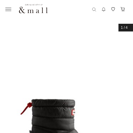
1
/
4