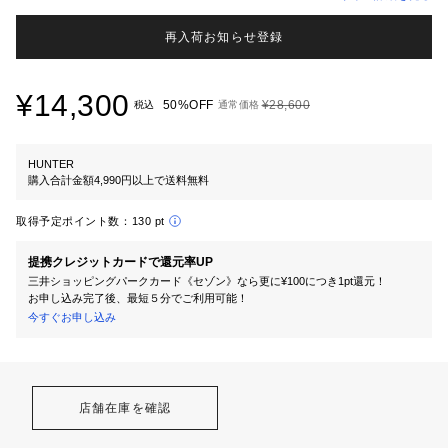
再入荷お知らせ登録
¥14,300
50%OFF
¥28,600
税込
通常価格
HUNTER
購入合計金額4,990円以上で送料無料
取得予定ポイント数：
130 pt
提携クレジットカードで還元率UP
三井ショッピングパークカード《セゾン》なら更に¥100につき1pt還元！
お申し込み完了後、最短５分でご利用可能！
今すぐお申し込み
店舗在庫を確認