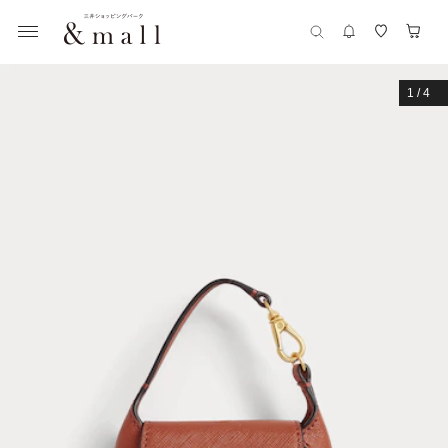
1
/
4