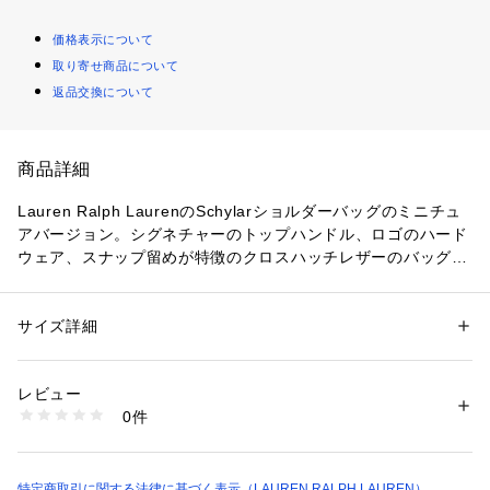
価格表示について
取り寄せ商品について
返品交換について
商品詳細
Lauren Ralph LaurenのSchylarショルダーバッグのミニチュ
アバージョン。シグネチャーのトップハンドル、ロゴのハード
ウェア、スナップ留めが特徴のクロスハッチレザーのバッグチ
ャーム。ワイヤレスヘッドホンなどの小さな愛用品の収納に最
適なアイテム。
・トップハンドルのナスカンでチャームをバッグや鍵にクリッ
サイズ詳細
性別：
レディース
プ留めできるデザイン
カテゴリー：
ファッション
 ＞ 
財布・ケース
 ＞ 
キーケース・キーアクセサ
リー
・マグネットのスナップ留め
素材：-
レビュー
・フロントにブラス仕上げのLRLのロゴ
生産国：-
0件
・レザーに付着した液体はただちに拭き取ってください。取り
洗濯：-
※詳しい洗濯方法については、商品の品質表示タグをご覧ください
づらいシミや汚れについては、プロフェッショナルなクリーニ
商品番号：
2900200002206 
（モール）
ングをおすすめします。　【素材】・材料：床革
WALRSLG0G120016 （ショップ）
【生産国】ベトナム
特定商取引に関する法律に基づく表示（LAUREN RALPH LAUREN）