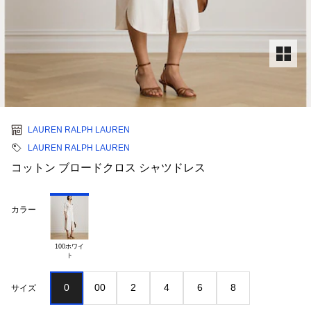
LAUREN RALPH LAUREN
LAUREN RALPH LAUREN
コットン ブロードクロス シャツドレス
カラー
100ホワイ

0
00
2
4
6
8
サイズ