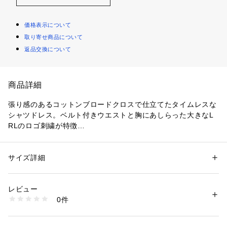
価格表示について
取り寄せ商品について
返品交換について
商品詳細
張り感のあるコットンブロードクロスで仕立てたタイムレスな
シャツドレス。ベルト付きウエストと胸にあしらった大きなL
RLのロゴ刺繍が特徴
・ストレートフィット / ミッドカーフ丈
・ポインテッドカラー / ボタン付き前立て / 特別に開発したLa
uren Ralph Laurenのロゴ入りボタン
サイズ詳細
性別：
レディース
・長袖、ボタン付きバレルカフス / ややドロップショルダー /
カテゴリー：
ファッション
 ＞ 
ワンピース・ドレス
 ＞ 
シャツワンピース
素材：-
 サイドシームポケット / 左胸にオーバーサイズのLRLのロゴ刺
生産国：-
レビュー
繍
洗濯：-
0件
・スレッドのベルトループ / 取り外し可能なセルフベルト付き
※詳しい洗濯方法については、商品の品質表示タグをご覧ください
商品番号：
2900200002167 
（モール）
・バックヨーク / ラウンド型にカーブした裾
WMLRDRSS6820240 （ショップ）
・モデル身長178cm、着用サイズ4　【素材】・本体：綿 10