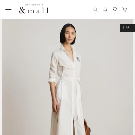
1
/
6