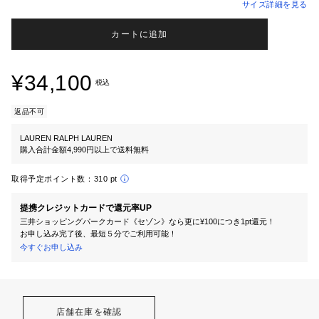
サイズ詳細を見る
カートに追加
¥34,100
税込
返品不可
LAUREN RALPH LAUREN
購入合計金額4,990円以上で送料無料
取得予定ポイント数：
310 pt
提携クレジットカードで還元率UP
三井ショッピングパークカード《セゾン》なら更に¥100につき1pt還元！
お申し込み完了後、最短５分でご利用可能！
今すぐお申し込み
店舗在庫を確認