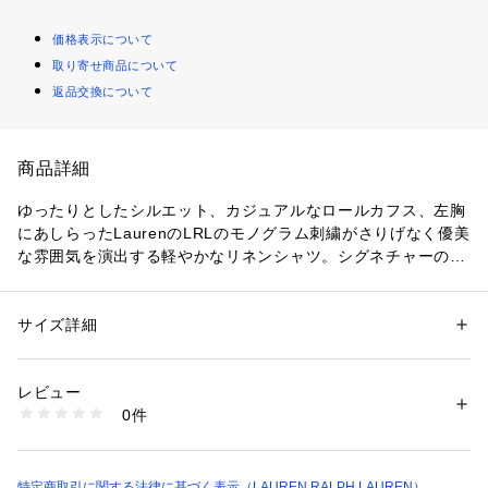
価格表示について
取り寄せ商品について
返品交換について
商品詳細
ゆったりとしたシルエット、カジュアルなロールカフス、左胸
にあしらったLaurenのLRLのモノグラム刺繍がさりげなく優美
な雰囲気を演出する軽やかなリネンシャツ。シグネチャーの刻
印入りボタンと洗練されたポインテッドカラーで上品に仕上げ
たアイテム。
・リラックスフィット / 腰下丈。
サイズ詳細
性別：
レディース
・ポインテッドカラー / ボタン付き前立て / シグネチャーの刻
カテゴリー：
ファッション
 ＞ 
トップス
 ＞ 
シャツ・ブラウス
素材：-
印が施されたボタン
生産国：-
レビュー
・半袖、ロールカフス / ドロップショルダー
洗濯：-
0件
・左胸にLRLのモノグラム刺繍
※詳しい洗濯方法については、商品の品質表示タグをご覧ください
商品番号：
2900200002081 
（モール）
・バックヨーク / ラウンド型にカーブした裾
WMLRSHTSN820145 （ショップ）
・モデル身長178cm、着用サイズS　【素材】・本体：麻 10
0％ 装飾部分を除く
特定商取引に関する法律に基づく表示（LAUREN RALPH LAUREN）