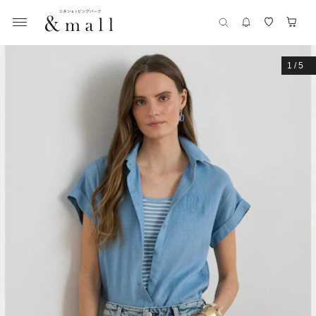
1
/
5