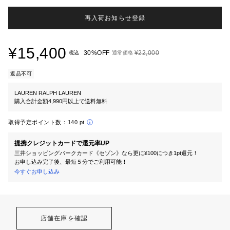
再入荷お知らせ登録
¥15,400
30%OFF
¥22,000
税込
通常価格
返品不可
LAUREN RALPH LAUREN
購入合計金額4,990円以上で送料無料
取得予定ポイント数：
140 pt
提携クレジットカードで還元率UP
三井ショッピングパークカード《セゾン》なら更に¥100につき1pt還元！
お申し込み完了後、最短５分でご利用可能！
今すぐお申し込み
店舗在庫を確認