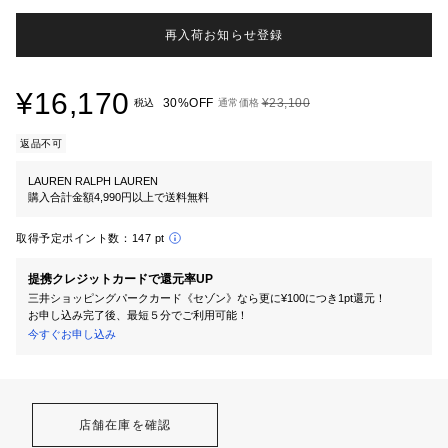
再入荷お知らせ登録
¥16,170
30%OFF
¥23,100
税込
通常価格
返品不可
LAUREN RALPH LAUREN
購入合計金額4,990円以上で送料無料
取得予定ポイント数：
147 pt
提携クレジットカードで還元率UP
三井ショッピングパークカード《セゾン》なら更に¥100につき1pt還元！
お申し込み完了後、最短５分でご利用可能！
今すぐお申し込み
店舗在庫を確認