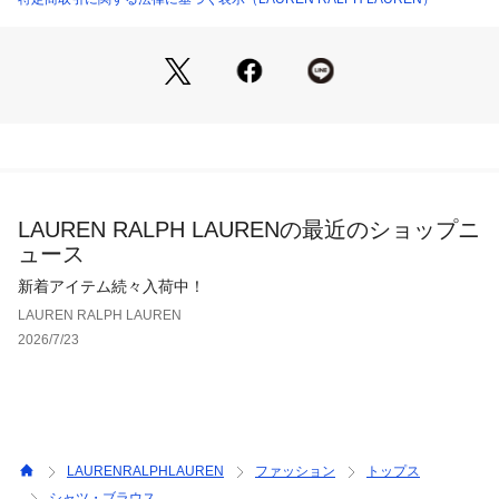
※ラルフ ローレンのシャツは、袖口がまくられた状態で納品さ
れ、そのままの状態で保管されている場合があります。デザイ
ンや商品特性を活かす為に、あえてこのような工夫をしており
ますので、予めご了承ください。　【素材】・本体：綿 100％ 
装飾部分を除く
【生産国】インドネシア
LAUREN RALPH LAURENの最近のショップニ
ュース
新着アイテム続々入荷中！
LAUREN RALPH LAUREN
2026/7/23
LAURENRALPHLAUREN
ファッション
トップス
シャツ・ブラウス