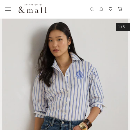
1
/
5