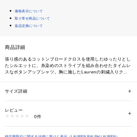
価格表示について
取り寄せ商品について
返品交換について
商品詳細
張り感のあるコットンブロードクロスを使用したゆったりとし
たシルエットに、糸染めのストライプを組み合わせたタイムレ
スなボタンアップシャツ。胸に施したLaurenの刺繍入りクレ
ストでルックを完成
・ゆったりとしたイージーフィット / 腰丈
・ポインテッドカラー / ボタン付き前立て / 特別に開発したLa
サイズ詳細
性別：
レディース
uren Ralph Laurenのロゴ入りボタン
カテゴリー：
ファッション
 ＞ 
トップス
 ＞ 
シャツ・ブラウス
素材：-
・長袖、ボタン付きバレルカフス / ドロップショルダー
生産国：-
レビュー
・左胸にLRL Ralph Lauren Laurenの刺繍入りクレストとク
洗濯：-
0件
ラウン
※詳しい洗濯方法については、商品の品質表示タグをご覧ください
商品番号：
2900200002017 
（モール）
・バックヨーク / ラウンド型にカーブした裾
WMLRSHTS6820554 （ショップ）
・モデル身長178cm、着用サイズS
※注意：柄の配置は、商品によって異なります。
特定商取引に関する法律に基づく表示（LAUREN RALPH LAUREN）