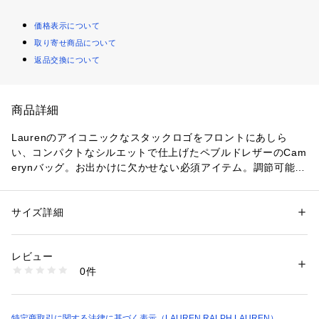
価格表示について
取り寄せ商品について
返品交換について
商品詳細
Laurenのアイコニックなスタックロゴをフロントにあしら
い、コンパクトなシルエットで仕上げたペブルドレザーのCam
erynバッグ。お出かけに欠かせない必須アイテム。調節可能な
ウェブ織りストラップで、利便性とシグネチャーのスタイルを
実現。電話や鍵といった小さな必需品をすぐに取り出せるフロ
ントのスリップポケットが特徴
サイズ詳細
性別：
レディース
・調節可能なLauren Ralph Laurenのウェブ織りクロスボディ
カテゴリー：
バッグ
 ＞ 
ショルダーバッグ
素材：-
ストラップ
生産国：-
レビュー
・トップジップ開閉式 / フロントにLRLのスタックレザーロゴ
洗濯：-
0件
 / 内側にLauren Ralph Lauren est. 1967の刻印入りメタルプ
※詳しい洗濯方法については、商品の品質表示タグをご覧ください
商品番号：
2900200001981 
（モール）
ラーク
WALRBAG03520341 （ショップ）
・外側にスリップポケット / 内側にジップポケットとスリップ
ポケット
特定商取引に関する法律に基づく表示（LAUREN RALPH LAUREN）