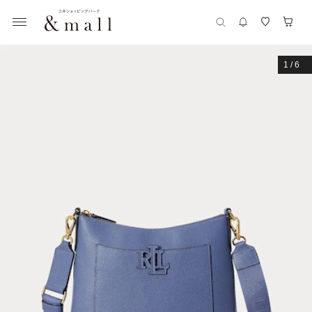
1
/
6