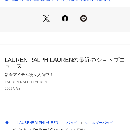
・裏地にポリエステルと一部リサイクルポリエステルを使用
※商品の色味は、光のあたり具合など諸条件により色感が多少
異なって見える場合がございますので予めご了承下さい。　
【素材】・材料：牛革 
【生産国】ベトナム
LAUREN RALPH LAURENの最近のショップニ
ュース
新着アイテム続々入荷中！
LAUREN RALPH LAUREN
2026/7/23
LAURENRALPHLAUREN
バッグ
ショルダーバッグ
ペブルド レザー ラージ Cameryn クロスボディ