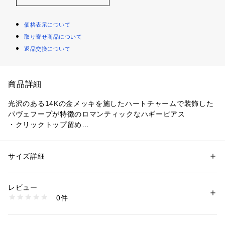
価格表示について
取り寄せ商品について
返品交換について
商品詳細
光沢のある14Kの金メッキを施したハートチャームで装飾した
パヴェフープが特徴のロマンティックなハギーピアス
・クリックトップ留め
※商品の色味は、光のあたり具合など諸条件により色感が多少
異なって見える場合がございますので予めご了承下さい。　
【素材】14Kの金メッキを施したブラス、ガラス
サイズ詳細
性別：
レディース
【生産国】中国
カテゴリー：
ファッション
 ＞ 
腕時計・アクセサリー
 ＞ 
ピアス
素材：-
生産国：-
レビュー
洗濯：-
0件
※詳しい洗濯方法については、商品の品質表示タグをご覧ください
商品番号：
2900200001959 
（モール）
WALRFSJCK120157 （ショップ）