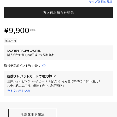
サイズ詳細を見る
再入荷お知らせ登録
¥9,900
税込
返品不可
LAUREN RALPH LAUREN
購入合計金額4,990円以上で送料無料
取得予定ポイント数：
90 pt
提携クレジットカードで還元率UP
三井ショッピングパークカード《セゾン》なら更に¥100につき1pt還元！
お申し込み完了後、最短５分でご利用可能！
今すぐお申し込み
店舗在庫を確認