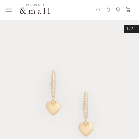
1
/
2