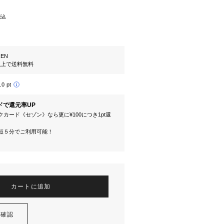
税込
REN
円以上で送料無料
10 pt
ドで還元率UP
カード《セゾン》なら更に¥100につき1pt還
短５分でご利用可能！
カートに追加
を確認