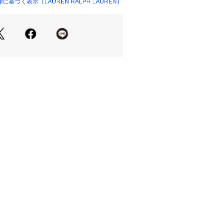
ット / 内側にジップポケットとスリ
基づく表示（LAUREN RALPH LAUREN）
、タブレット、その他の個人用電子機
光のあたり具合など諸条件により色感
える場合がございますので予めご了承
本体：牛革 100％ 裏地：綿 100％
ム