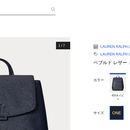
1
/
7
LAUREN RALPH 
LAUREN RALPH 
ペブルド レザー 
カラー
410ネイビ

ONE
サイズ