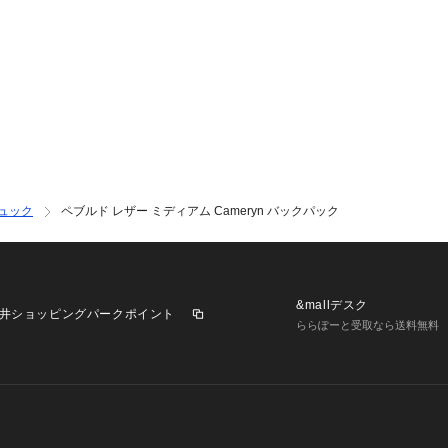
ュック
ペブルド レザー ミディアム Cameryn バックパック
&mallデスク
井ショッピングパークポイント
ららぽーと受取なら送料無料