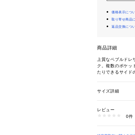
価格表示につ
取り寄せ商品
返品交換につ
商品詳細
上質なペブルドレザ
ク。複数のポケッ
たりできるサイド
ップにあしらった
コニックな仕上げ
・トップハンドル 
サイズ詳細
性別：
レディース
本
カテゴリー：
バッグ
素材：-
・マグネットのスナ
生産国：-
レビュー
クロゴ / 背面にLau
洗濯：-
0件
工 / 内側にLauren 
※詳しい洗濯方法に
い
メタルプラーク /
商品番号：
29002000
ボディを絞ること
WALRBAG013200