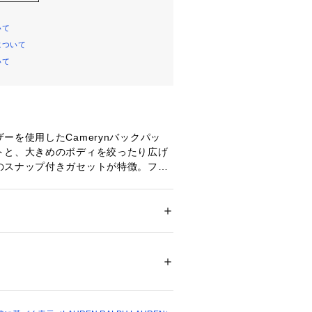
いて
について
いて
ーを使用したCamerynバックパッ
トと、大きめのボディを絞ったり広げ
のスナップ付きガセットが特徴。フラ
人目を引くLRLのスタックロゴでアイ
を演出。
/ 調節可能なショルダーストラップ2
 ＞ 
バックパック・リュック
ップ留め / フラップにLRLのスタッ
ren Ralph Laurenのロゴのデボス加
Ralph Lauren est. 1967の刻印入り
ついては、商品の品質表示タグをご覧くださ
 サイドのガセットのスナップにより、
01819 
（モール）
も広げることも可能
21 （ショップ）