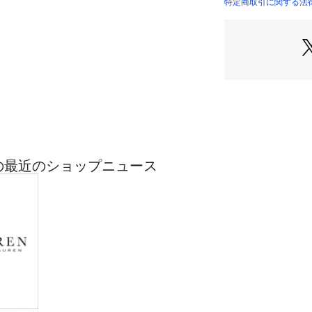
・外側にカーゴポケ
特定商取引に関する法律に
ップポケット
・ノートパソコン
器に適したサイズ
※商品の色味は、
が多少異なって見
下さい。　【素材】・
【生産国】ベトナ
RENの最近のショップニュース