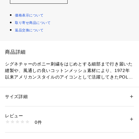
価格表示について
取り寄せ商品について
返品交換について
商品詳細
シグネチャーのポニー刺繍をはじめとする細部まで行き届いた
縫製や、風通しの良いコットンメッシュ素材により、1972年
以来アメリカンスタイルのアイコンとして活躍してきたPOLO
 RALPH LAUREN のポロシャツ。スリムフィットに仕立てた
バージョン。わずかにストレッチを効かせ快適な着心地を実現
・スリムフィット：ストレッチ感によりボディコンシャスなシ
サイズ詳細
性別：
レディース
ルエットが引き立つスタイル
カテゴリー：
ファッション
 ＞ 
トップス
 ＞ 
ポロシャツ
素材：-
・リブのポロカラー / 5つボタンの前立て
生産国：-
レビュー
・半袖、リブアームバンド / テニステール
洗濯：-
0件
・左胸にシグネチャーのポニー刺繍。
※詳しい洗濯方法については、商品の品質表示タグをご覧ください
商品番号：
2900000015863 
（モール）
・モデル身長178cm、着用サイズS　【素材】・本体：綿 9
WMPOKNINB920305 （ショップ）
7％、ポリウレタン 3％ 装飾部分を除く