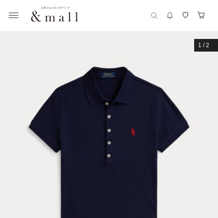
1
/
2