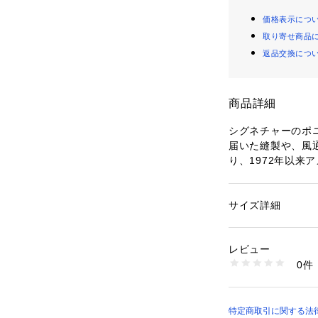
価格表示につ
取り寄せ商品
返品交換につ
商品詳細
シグネチャーのポ
届いた縫製や、風
り、1972年以来
躍してきたPOLO 
ムフィットに仕立
を効かせ快適な着
サイズ詳細
性別：
レディース
・スリムフィット
カテゴリー：
ファッ
素材：-
スなシルエットが
生産国：-
レビュー
・リブのポロカラー
洗濯：-
0件
・半袖、リブアーム
※詳しい洗濯方法に
い
・左胸にシグネチ
商品番号：
29000000
・モデル身長178
WMPOKNINB9203
綿 97％、ポリウ
特定商取引に関する法律に