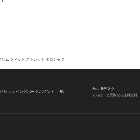
ス】
スリム フィット ストレッチ ポロシャツ
&mallデスク
井ショッピングパークポイント
ららぽーと受取なら送料無料