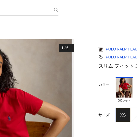
1
/
6
POLO RALPH LA
POLO RALPH LA
スリム フィット
カラー
600レッド
XS
サイズ