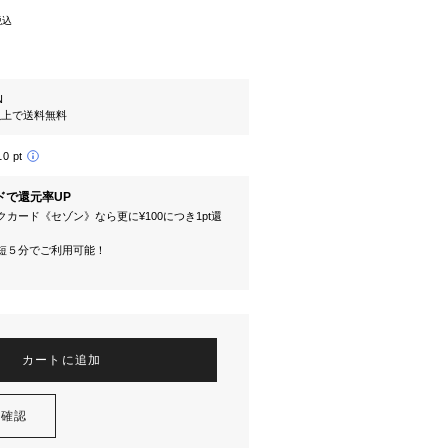
税込
N
円以上で送料無料
10 pt
ドで還元率UP
カード《セゾン》なら更に¥100につき1pt還
短５分でご利用可能！
カートに追加
を確認