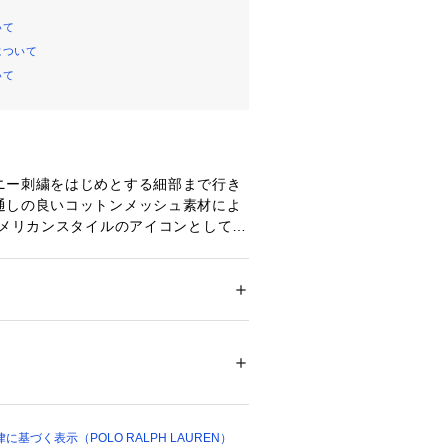
いて
について
いて
ニー刺繍をはじめとする細部まで行き
通しの良いコットンメッシュ素材によ
アメリカンスタイルのアイコンとして活
RALPH LAUREN のポロシャツ。スリ
てたバージョン。わずかにストレッチ
心地を実現
：ストレッチ感によりボディコンシャ
ション
 ＞ 
トップス
 ＞ 
ポロシャツ
引き立つスタイル
 / 5つボタンの前立て
バンド / テニステール
ついては、商品の品質表示タグをご覧くださ
ャーのポニー刺繍。
15861 
（モール）
cm、着用サイズS　【素材】・本体：
04 （ショップ）
レタン 3％ 装飾部分を除く
基づく表示（POLO RALPH LAUREN）