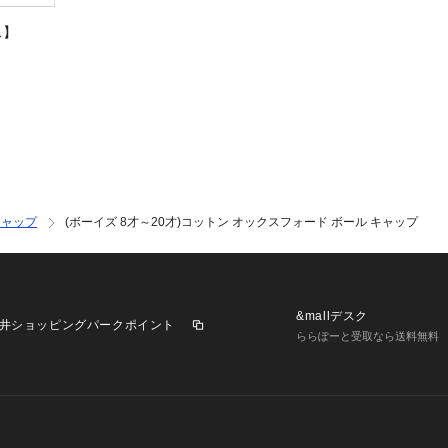
ス】
キャップ
(ボーイズ 8才～20才)コットン オックスフォード ボール キャップ
&mallデスク
井ショッピングパークポイント
ららぽーと受取なら送料無料