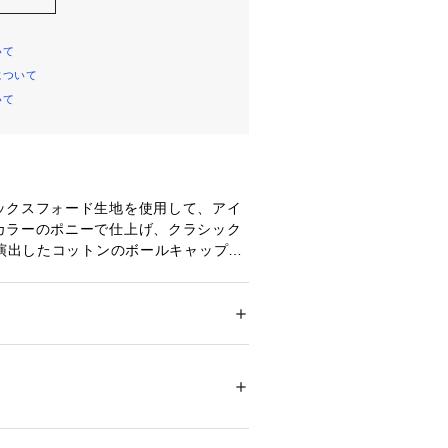
いて
について
いて
ックスフォード生地を使用して、アイ
カラーのポニーで仕上げ、クラシック
を演出したコットンのボールキャップ。
させたシーム入りのつば / 6枚パネ
ト刺繍
マルチカラーのシグネチャーのポニー
ー
ション
 ＞ 
帽子・ヘアアクセサリー
 ＞ 
キャッ
刺繍とスライダーバックル / 内側にスウ
光のあたり具合など諸条件により色感
ついては、商品の品質表示タグをご覧くださ
える場合がございますので予めご了承
・本体：綿 100％ 装飾部分を除く
15634 
（モール）