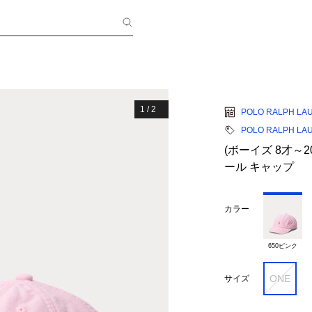
1
/
2
POLO RALPH LA
POLO RALPH LA
(ボーイズ 8才～
ール キャップ
カラー
650ピンク
ONE
サイズ