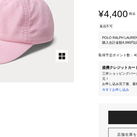
¥4,400
税込
返品不可
POLO RALPH LAURE
購入合計金額4,990
取得予定ポイント数：
4
提携クレジットカー
三井ショッピングパーク
元！
お申し込み完了後、最
今すぐお申し込み
店舗在庫