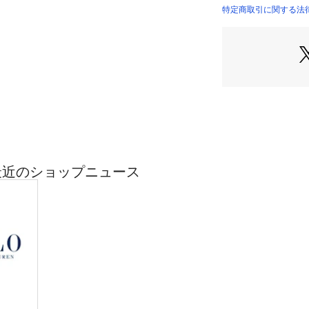
【生産国】バング
特定商取引に関する法律に
CWPOHGSYJ420
ENの最近のショップニュース