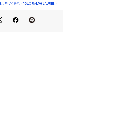
ラデシュ
基づく表示（POLO RALPH LAUREN）
325 （ショップ）