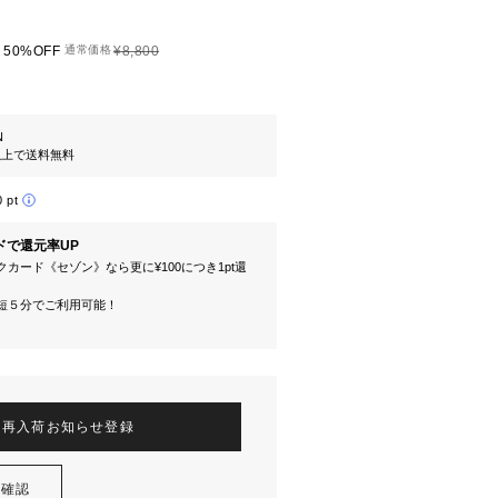
50%OFF
通常価格
¥8,800
N
円以上で送料無料
0 pt
ドで還元率UP
カード《セゾン》なら更に¥100につき1pt還
短５分でご利用可能！
再入荷お知らせ登録
を確認