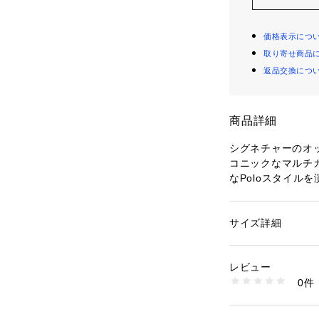
価格表示につ
取り寄せ商品
返品交換につ
商品詳細
シグネチャーのオ
コニックなマルチ
なPoloスタイル
・あらかじめカーブ
ル構造 / アイレッ
・フロント中央に
サイズ詳細
性別：
キッズ・ベビ
刺繍
カテゴリー：
ファッ
プ
・背面にPoloの
素材：-
レビュー
ェットバンド
生産国：-
0件
※商品の色味は、
洗濯：-
※詳しい洗濯方法に
が多少異なって見
い
下さい。　【素材】
商品番号：
29000000