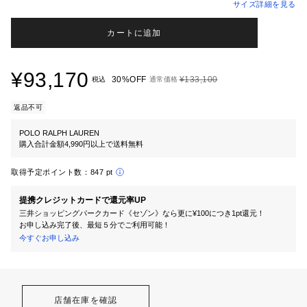
サイズ詳細を見る
カートに追加
¥93,170
30%OFF
¥133,100
税込
通常価格
返品不可
POLO RALPH LAUREN
購入合計金額4,990円以上で送料無料
取得予定ポイント数：
847 pt
提携クレジットカードで還元率UP
三井ショッピングパークカード《セゾン》なら更に¥100につき1pt還元！
お申し込み完了後、最短５分でご利用可能！
今すぐお申し込み
店舗在庫を確認