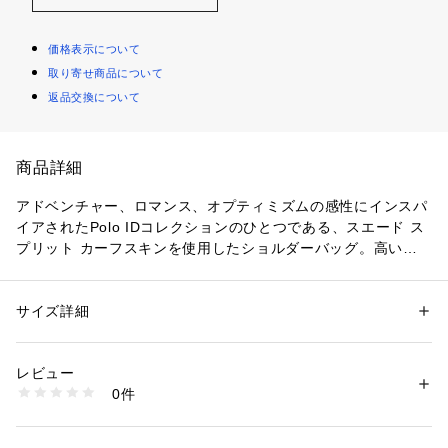
価格表示について
取り寄せ商品について
返品交換について
商品詳細
アドベンチャー、ロマンス、オプティミズムの感性にインスパ
イアされたPolo IDコレクションのひとつである、スエード ス
プリット カーフスキンを使用したショルダーバッグ。高い収
納力の2つのコンパートメントを持つサドルシルエット、スト
ラップにあしらった中綿でわずかに膨らみを持たせたボンベの
ディテール、内側を接合した構造でさりげないエクエステリア
サイズ詳細
性別：
レディース
ンの感性を演出。仕上げにブラスプラークをあしらい、ヴィン
カテゴリー：
バッグ
 ＞ 
ショルダーバッグ
素材：-
テージのIDブレスレットを連想させるゴールドトーンのブラス
生産国：-
レビュー
ハードウェアに、シグネチャーのポニーのシルエットをカット
洗濯：-
0件
アウト。
※詳しい洗濯方法については、商品の品質表示タグをご覧ください
商品番号：
2900000015128 
（モール）
・調節可能なレザーのショルダーストラップ、Huttonブラスバ
WAPOBAG02V20199 （ショップ）
ックル、ボンベのディテール、エクエステリアン風ステッチの