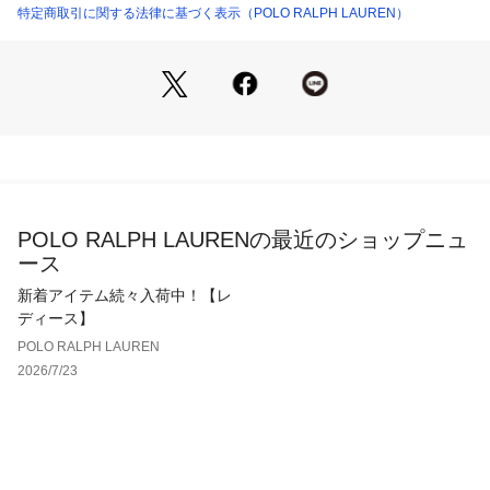
ディテール / クロスボディストラップとしても装着可能
特定商取引に関する法律に基づく表示（POLO RALPH LAUREN）
・内側にマグネットのスナップ留め / Huttonバックルと重量感
のあるPolo IDのブラスプラーク付きのレザーのベルト通し
は、前後どちらに配置することも、タックインも可能
・パイピングを施したダブルピローガセット構造で2つのコン
パートメントに分けるデザイン
・内側にジップポケット / 内側を接合　【素材】・材料：床
革、牛革 
【生産国】中国
POLO RALPH LAURENの最近のショップニュ
ース
新着アイテム続々入荷中！【レ
ディース】
POLO RALPH LAUREN
2026/7/23