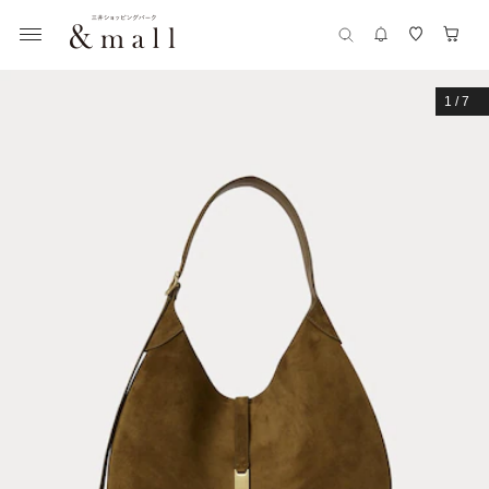
1
/
7