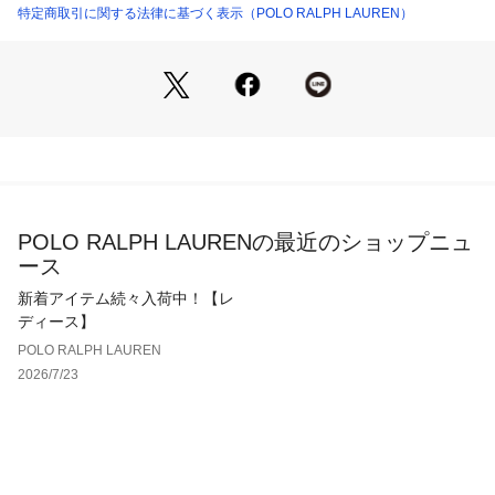
【生産国】カンボジア / 中国
特定商取引に関する法律に基づく表示（POLO RALPH LAUREN）
POLO RALPH LAURENの最近のショップニュ
ース
新着アイテム続々入荷中！【レ
ディース】
POLO RALPH LAUREN
2026/7/23