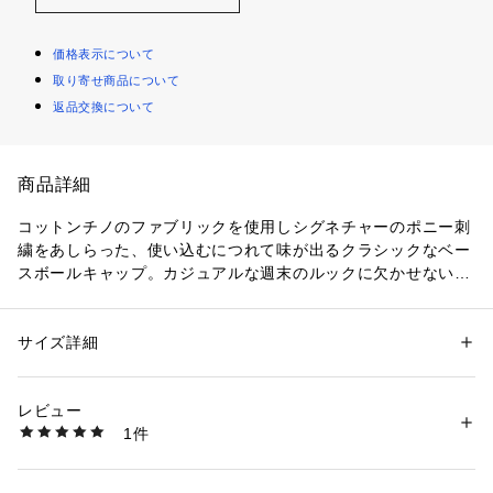
価格表示について
取り寄せ商品について
返品交換について
商品詳細
コットンチノのファブリックを使用しシグネチャーのポニー刺
繍をあしらった、使い込むにつれて味が出るクラシックなベー
スボールキャップ。カジュアルな週末のルックに欠かせない必
須アクセサリー
・シーム入りのつば
・6枚パネル構造
サイズ詳細
性別：
レディース
メンズ
・風通しをよくする刺繍ハトメ
カテゴリー：
ファッション
 ＞ 
帽子・ヘアアクセサリー
 ＞ 
キャップ
素材：-
・フロントにシグネチャーのポニー刺繍
生産国：-
レビュー
・背面にPolo刺繍とスライダーバックル
洗濯：-
1件
※商品によって原産国が異なる場合があり、お選びすることは
※詳しい洗濯方法については、商品の品質表示タグをご覧ください
商品番号：
2900000009107 
（モール）
できかねます。予めご了承下さい。　【素材】・綿 100％ 装
MAPOHGS0J421245 （ショップ）
飾部分を除く