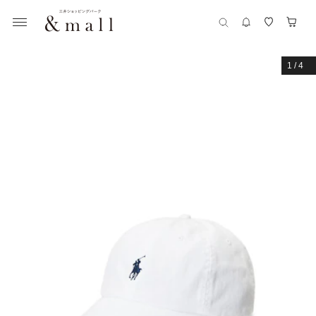
1
/
4