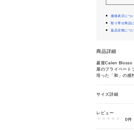
価格表示につ
取り寄せ商品
返品交換につ
商品詳細
菱屋Calen Bl
屋のプライベート
培った「和」の感
ション性をミック
しています。

サイズ詳細
性別：
レディース
きものを着て美術
カテゴリー：
ファッ
素材：鼻緒素材 ： 麻
ンサート、観劇、
皮革 天の素材 ： ナ
レビュー
ンチなど…… も
ルコポリマー） 台の形
0件
う、、紬や小紋な
さ ： 高高（踵部：約
生産国：日本
して生まれました
商品番号：
28100000
心を込めて手がけ
C-84920 （ショッ