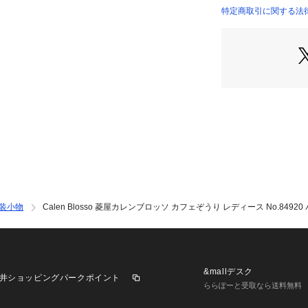
デザインが大変ご
特定商取引に関する法律に
用頂いております
履いている草履が痛
 Blossoのカ
装小物
Calen Blosso 菱屋カレンブロッソ カフェぞうり レディース No.849
&mallデスク
井ショッピングパークポイント
ららぽーと受取なら送料無料