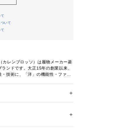
いて
について
いて
osso（カレンブロッソ）は履物メーカー菱
ブランドです。大正15年の創業以来、
性・技術に、「洋」の機能性・ファッ
スした＜洋風和装＞雑貨つくりを目指
館めぐり、小旅行、友人の展覧会にコ
ション
 ＞ 
水着・着物・浴衣
 ＞ 
和装小物
 鼻緒裏素材 ： 合成皮革 先つぼ素材 ： 合成
デパートへショッピ ング、カフェでラ
イロン 台の素材 ： EVA（エチレン酢酸ビニ
っと気軽に着物を楽しんでいただけるよ
状 ： 小判型 台の色 ： アイボリー 台の高
ど普段着にお使い頂ける新しい履物と
　5cm） 底の素材 ： ビブラムソール 
。 鼻緒製造から職人が一つ一つ丁寧に
00187 
（モール）
、履きやすさと丈夫さ、風合いのある
プ）