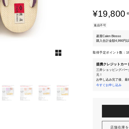
¥19,800
返品不可
菱屋Calen Blosso
購入合計金額4,990
取得予定ポイント数：
1
提携クレジットカー
三井ショッピングパーク
元！
お申し込み完了後、最
今すぐお申し込み
店舗在庫