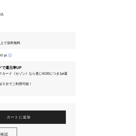
税込
円以上で送料無料
80 pt
ドで還元率UP
カード《セゾン》なら更に¥100につき1pt還
短５分でご利用可能！
カートに追加
を確認