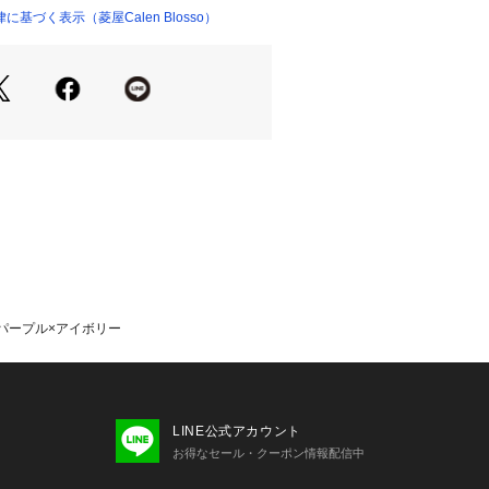
好評頂いており、国内外の方々にご愛
基づく表示（菱屋Calen Blosso）
。 着物にチャレンジしたい方、いつも
いという方。 是非一度、菱屋Calen
フェぞうりを体験してみませんか？
20 パープル×アイボリー
LINE公式アカウント
お得なセール・クーポン情報配信中