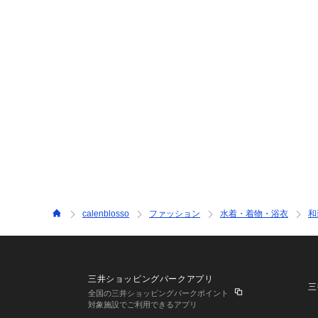
calenblosso
ファッション
水着・着物・浴衣
和
三井ショッピングパークアプリ
三
全国の三井ショッピングパークポイント
対象施設でご利用できるアプリ