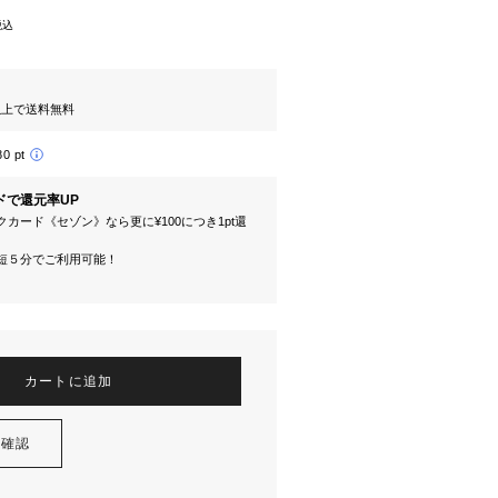
税込
円以上で送料無料
80 pt
ドで還元率UP
カード《セゾン》なら更に¥100につき1pt還
短５分でご利用可能！
カートに追加
を確認