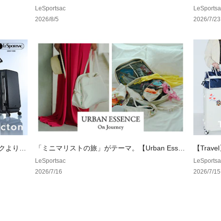
ラえもん」とのコレクション。
スターモ
LeSportsac
LeSportsa
※同じスタイルで
が登場！
2026/8/5
2026/7/23
【レスポ　2287】
プリント一覧をご
【レスポ　C363】
と画面上部の「検
【レスポートサック 
ト　バッグ　公式
量　軽い　エッセ
イリー】
サックよりポ
「ミニマリストの旅」がテーマ。【Urban Esse
【Tra
場。
nce On Journey】
支度
LeSportsac
LeSportsa
2026/7/16
2026/7/15