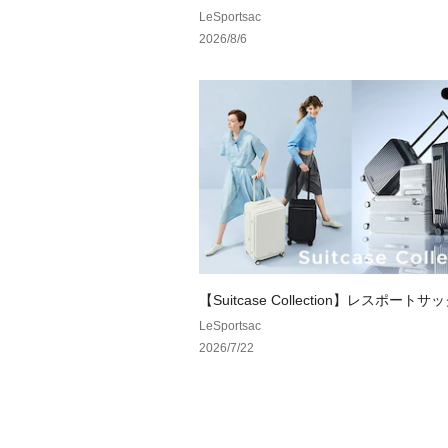
LeSportsac
2026/8/6
【Suitcase Collection】レスポート
リカーボネート製スーツケースが新登
LeSportsac
2026/7/22