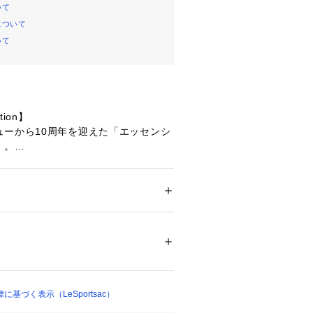
いて
について
いて
ction】
ューから10周年を迎えた「エッセンシ
」。
リップストップナイロンやアルミパー
のある日本製生地を使用した、軽さと
追求した人気シリーズ。
メンズ
イルに寄り添う機能性で、日常使いは
 ＞ 
トートバッグ
多いシーンでも快適にお使いいただけ
09735 
（モール）
ップ）
あるブラック(黒)は、スポーティにな
印象です。幅広いシーンに合わせやす
なデザインで、年齢問わず男女兼用と
基づく表示（LeSportsac）
ーズンレスにも活躍。