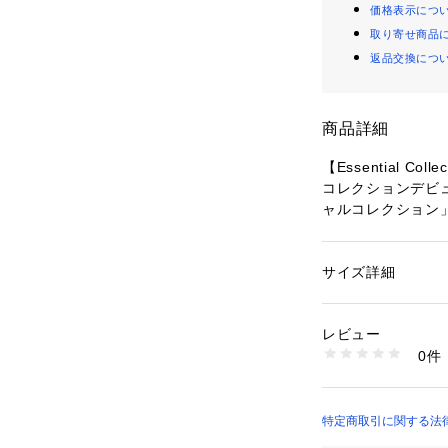
価格表示につ
取り寄せ商品
返品交換につ
商品詳細
【Essential Colle
コレクションデビ
ャルコレクション
超軽量のマイクロ
ツに加え、高級感
快適な使い心地を
サイズ詳細
性別：
レディース
現代のライフスタ
カテゴリー：
バッグ
素材：ナイロン
もちろん、移動の
レビュー
ます。
商品番号：
27900000
0件
2287C363 （ショ
しなやかな光沢の
り過ぎずシックな
い無地のシンプル
特定商取引に関する法律に
して使いやすくシ