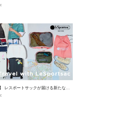
チーフを散りばめた夏らしいデザイン
c
お探しの場合は
覧になりたい場合は
索欄」に入力し、ご確認ください。
公式ショップ　lesportsac トー
ショップ　スリム　サブバッグ　軽
ンシャル　ナイロン　通勤　通学　デ
vel】 レスポートサックが届ける新たな旅
c