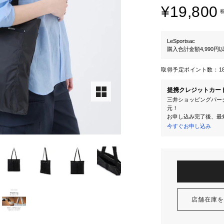
¥19,800
LeSportsac
購入合計金額4,990
取得予定ポイント数：
1
提携クレジットカー
三井ショッピングパーク
元！
お申し込み完了後、最
今すぐお申し込み
店舗在庫