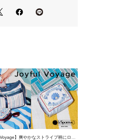
周年を記念し、デビュー当初に展開して
 Tote」が期間限定で復活。
ートバッグ。A4サイズの書類や雑誌な
でき、内側には貴重品の収納に便利な
ト付き。外側にはマグネットポケット
ートフォンやICカードなど、すぐに
テムの収納にも便利です。シンプルで
ザインで、通勤・通学などのデイリー
サブバッグとしても活躍。肩掛けしや
さも嬉しいポイント。コンパクトに折
びも可能です。
スナー 
きポケット×2 
きポケット×1 
トサック公式ストアです。商品は全て
ul Voyage】爽やかなストライプ柄にロブ