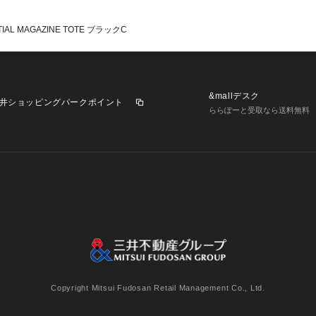
TIAL MAGAZINE TOTE ブラックC
&mallデスク
井ショッピングパークポイント
ららぽーと受取なら送料無料
業施設一覧
三井不動産が展開する商業施設への出店をご検討の方へ
意
個人情報保護方針
個人情報の取り扱いについて
利用者情
Copyright Mitsui Fudosan Retail Management Co., Ltd.