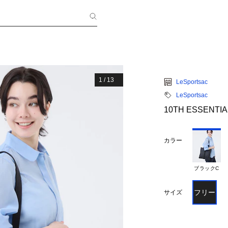
1
/
13
LeSportsac
LeSportsac
10TH ESSENTI
カラー
ブラックC
フリー
サイズ