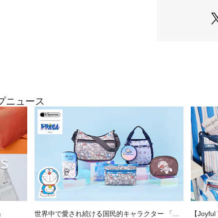
【スタイル説明】
コレクション10
いた「Magazine
軽量でスリムなト
どがゆったり収納
ファスナーポケッ
を2つ配置し、スマ
取り出したいアイ
すっきりとしたデ
ップニュース
使いはもちろん、
すいハンドルの長
りたたんで持ち運
【仕様】
メイン開閉部：ファ
外側：マグネット付
内側：ファスナー付
こちらはレスポー
正規品です。
」
世界中で愛され続ける国民的キャラクター 「ド
【Joyf