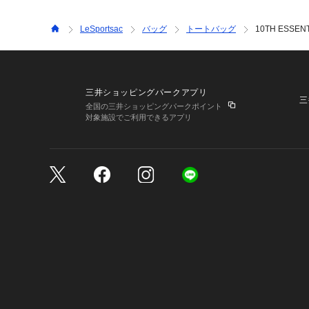
LeSportsac
バッグ
トートバッグ
10TH ESSEN
三井ショッピングパークアプリ
三
全国の三井ショッピングパークポイント
対象施設でご利用できるアプリ
三井不動産が展開する商
サイトのご利用上の注