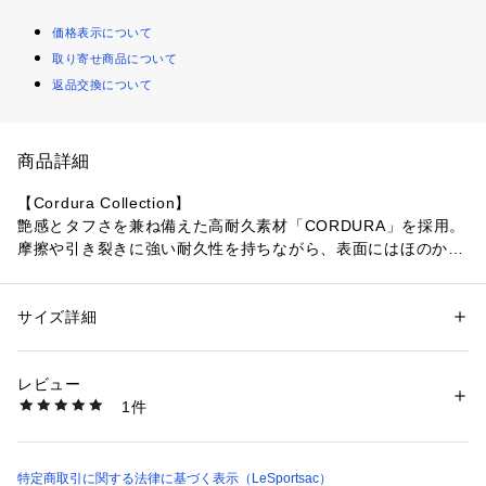
価格表示について
取り寄せ商品について
返品交換について
商品詳細
【Cordura Collection】
艶感とタフさを兼ね備えた高耐久素材「CORDURA」を採用。
摩擦や引き裂きに強い耐久性を持ちながら、表面にはほのかな
艶があり、カジュアルになりすぎない上品な印象に仕上げまし
た。通勤シーンのきちんと感にも、休日のお出かけの軽快さに
もフィットする、美しさと耐久性を兼ね備えたコレクションで
サイズ詳細
性別：
レディース
メンズ
す。
カテゴリー：
バッグ
 ＞ 
トートバッグ
素材：ナイロン
レビュー
どんなスタイリングにも合わせやすい、微かな光沢のあるブラ
商品番号：
2790000009595 
（モール）
1件
ック「エボニー」と、グレイッシュなニュアンスのあるベージ
1874LD61 （ショップ）
ュ「サンドベージュ」の2色展開。
ゴールドの金具が高級感を演出し、落ち着いたブルーのテープ
特定商取引に関する法律に基づく表示（LeSportsac）