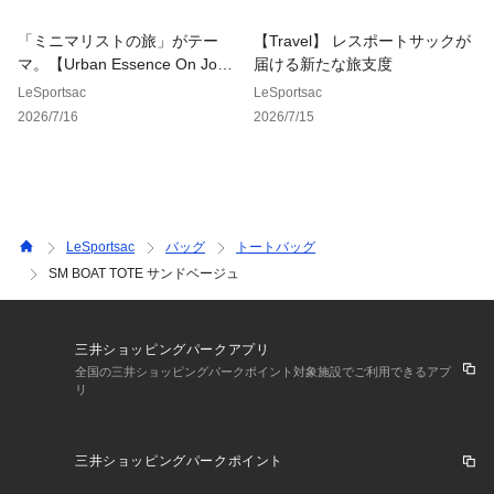
です。
「ミニマリストの旅」がテー
【Travel】 レスポートサックが
※同じスタイルでお探しの場合は
マ。【Urban Essence On Journ
届ける新たな旅支度
【レスポ　1874】
ey】
LeSportsac
LeSportsac
プリント一覧をご覧になりたい場合は
2026/7/16
2026/7/15
【レスポ　LD61】
と画面上部の「検索欄」に入力し、ご確認ください。
【レスポートサック 公式ショップ　lesportsac トートバッ
グ　舟形　軽量　ナイロン　コーディラ　ショルダーバッグ　
斜め掛け　肩掛け　手持ち　コンパクト　小さめ】
LeSportsac
バッグ
トートバッグ
SM BOAT TOTE サンドベージュ
三井ショッピングパークアプリ
全国の三井ショッピングパークポイント対象施設でご利用できるアプ
リ
三井ショッピングパークポイント