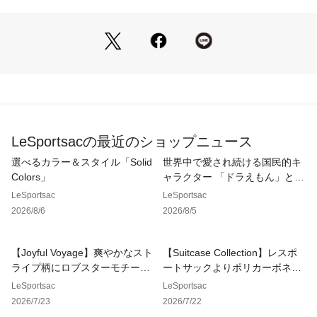
が上品なアクセントに。
【スタイル説明】
ショルダーストラップ付きのコンパクトな舟形トートバッグ。
しっかりとした芯材を使用し、型崩れしにくく、バッグのフォ
ルムをキープします。
内側にはドリンクホルダーを備え、500mlのペットボトルや折
りたたみ傘などを立てて収納可能。外側にはマグホック付きの
オープンポケットを配置し、スマートフォンや除菌シート、IC
LeSportsacの最近のショップニュース
カードなど、すぐに取り出したいアイテムの収納に便利です。
手持ち・肩掛け・クロスボディと、シーンに合わせてお持ちい
選べるカラー＆スタイル「Solid
世界中で愛され続ける国民的キ
ただけます。
Colors」
ャラクター 「ドラえもん」との
コレクション。
LeSportsac
LeSportsac
2026/8/6
2026/8/5
【仕様】
メイン開閉部：ファスナー
外側：マグネットポケット×1
【Joyful Voyage】爽やかなスト
【Suitcase Collection】レスポ
内側：ドリンクホルダー×1、オープンポケット×1
ライプ柄にロブスターモチーフ
ートサックよりポリカーボネー
 ショルダーストラップ：取り外し・長さ調節可
を散りばめた夏らしいデザイン
ト製スーツケースが新登場。
LeSportsac
LeSportsac
が登場！
2026/7/23
2026/7/22
こちらはレスポートサック公式ストアです。商品は全て正規品