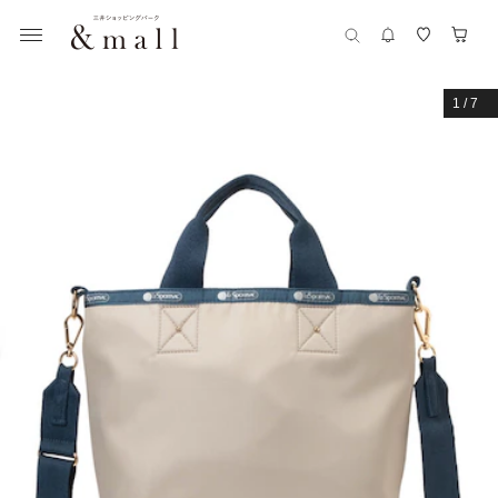
1
/
7