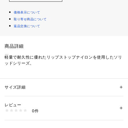
価格表示について
取り寄せ商品について
返品交換について
商品詳細
軽量で耐久性に優れたリップストップナイロンを使用したソリ
ッドシリーズ。
無地のシンプルなデザインで、年齢や性別を問わず、さまざま
なコーディネートやシーンで活躍します。
サイズ詳細
性別：
レディース
メンズ
【スタイル説明】
カテゴリー：
ファッション
 ＞ 
財布・ケース
 ＞ 
ポーチ
素材：ナイロン
旅行に便利なパッキングポーチ（トラベルポーチ）の3点セッ
レビュー
トです。洋服や下着、シューズなどアイテムによって仕分けが
商品番号：
2790000009433 
（モール）
0件
できる優れもの。大小マチ付きのポーチは正面がメッシュ素材
1319FA18 （ショップ）
で中身が見やすく、持ち運びにも便利なハンドル付きです。保
管の際は、畳んで小サイズのポーチにまとめて収納できます。