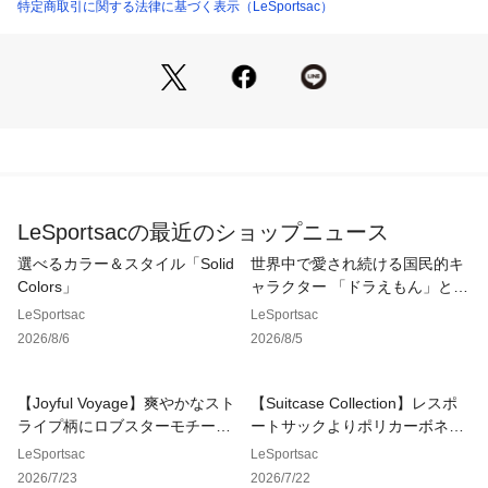
特定商取引に関する法律に基づく表示（LeSportsac）
【サステナブル・素材について】
耐久性・軽さ・サステナブルという発想からN.Y.で生まれたレ
スポートサック。
環境に配慮したリサイクル素材100％のリップストップナイロ
ン生地を使用しています。
格子状に織られたリップストップナイロン生地は引き裂きに強
く、軽くてタフな使い心地で、デイリーからアウトドアまで幅
広いシーンで活躍します。
水洗い(手洗い)可。【仕様】
LeSportsacの最近のショップニュース
メイン開閉部：ファスナー(大小ポーチ)、巾着×1
選べるカラー＆スタイル「Solid
世界中で愛され続ける国民的キ
こちらはレスポートサック公式ストアです。商品は全て正規品
Colors」
ャラクター 「ドラえもん」との
です。
コレクション。
LeSportsac
LeSportsac
2026/8/6
2026/8/5
※同じスタイルでお探しの場合は
【レスポ　1319】
プリント一覧をご覧になりたい場合は
【Joyful Voyage】爽やかなスト
【Suitcase Collection】レスポ
【レスポ　FA18】
ライプ柄にロブスターモチーフ
ートサックよりポリカーボネー
と画面上部の「検索欄」に入力し、ご確認ください。
を散りばめた夏らしいデザイン
ト製スーツケースが新登場。
LeSportsac
LeSportsac
が登場！
2026/7/23
2026/7/22
【レスポートサック 公式ショップ　lesportsac ポーチ ケース