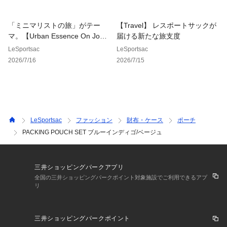
 収納 軽量トラベル 出張 スポーツ アウトドア ガジェット 小物  
キャリー  】
「ミニマリストの旅」がテー
【Travel】 レスポートサックが
マ。【Urban Essence On Journ
届ける新たな旅支度
ey】
LeSportsac
LeSportsac
2026/7/16
2026/7/15
LeSportsac
ファッション
財布・ケース
ポーチ
PACKING POUCH SET ブルーインディゴ/ベージュ
三井ショッピングパークアプリ
全国の三井ショッピングパークポイント対象施設でご利用できるアプ
リ
三井ショッピングパークポイント