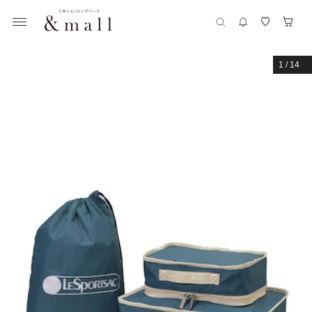
1
/
14