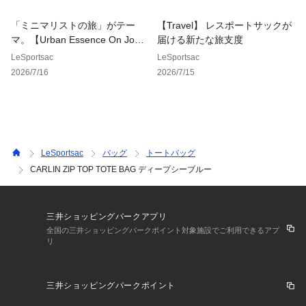
プリント一覧をご覧になりたい場合は
【レスポ　R111】
「ミニマリストの旅」がテー
【Travel】 レスポートサックが
と画面上部の「検索欄」に入力し、ご確認ください。
マ。【Urban Essence On Journ
届ける新たな旅支度
ey】
LeSportsac
LeSportsac
＜価格改定のお知らせ＞
2026/7/16
2026/7/15
2025年7月23日から昨今の原材料価格および物流費の高騰によ
り価格改定を実施致します。
ご了承下さいますよう、お願い申し上げます。
【レスポートサック 公式ショップ　lesportsac A4トート ママ
バッグ ジムバッグ お仕事バッグ ビジネスバッグ オフィスカジ
LeSportsac
バッグ
トートバッグ
ュアル ボストン 通勤 通学 旅行 トラベル スポーツ おしゃれ
CARLIN ZIP TOP TOTE BAG ディープシーブルー
 カジュアル シンプル 軽量 大容量 男女兼用】
三井ショッピングパークアプリ
全国の三井ショッピングパークポイント対象施設でご利用できるアプ
リ
三井ショッピングパークポイント