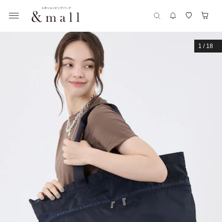
1
/
18