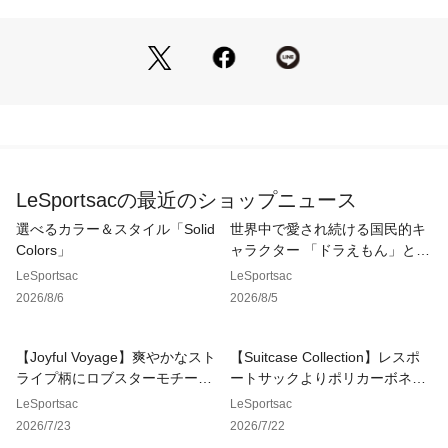
機能もうれしいポイント。
【サステナブル・素材について】
耐久性・軽さ・サステナブルという発想からN.Y.で生まれたレ
スポートサック。
環境に配慮したリサイクル素材100％のリップストップナイロ
ン生地を使用しています。
格子状に織られたリップストップナイロン生地は引き裂きに強
く、軽くてタフな使い心地で、デイリーからアウトドアまで幅
LeSportsacの最近のショップニュース
広いシーンで活躍します。
水洗い(手洗い)可。【仕様】
選べるカラー＆スタイル「Solid
世界中で愛され続ける国民的キ
メイン開閉部：ファスナー 
Colors」
ャラクター 「ドラえもん」との
表面：ファスナーポケット×2、オープンポケット×3
コレクション。
LeSportsac
LeSportsac
裏面（内側）：ファスナーポケット×1、オープンポケット×
2026/8/6
2026/8/5
2、フック(ナスカン)付きストラップ×1
こちらはレスポートサック公式ストアです。商品は全て正規品
【Joyful Voyage】爽やかなスト
【Suitcase Collection】レスポ
です。
ライプ柄にロブスターモチーフ
ートサックよりポリカーボネー
を散りばめた夏らしいデザイン
ト製スーツケースが新登場。
LeSportsac
LeSportsac
※同じスタイルでお探しの場合は
が登場！
2026/7/23
2026/7/22
【レスポ　3688】