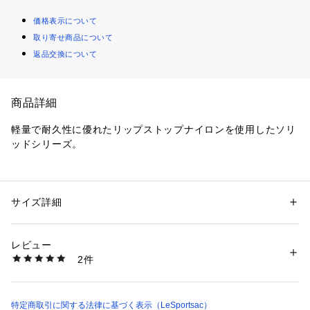
価格表示について
取り寄せ商品について
返品交換について
商品詳細
軽量で耐久性に優れたリップストップナイロンを使用したソリ
ッドシリーズ。
無地のシンプルなデザインで、年齢や性別を問わず、さまざま
なコーディネートやシーンで活躍します。
サイズ詳細
性別：
レディース
メンズ
【スタイル説明】
カテゴリー：
バッグ
 ＞ 
トートバッグ
素材：ナイロン
マチが広く容量たっぷりな舟形トートバッグです。肩にかけら
レビュー
れる持ち手の長さで、荷物が重くなっても安心。A4サイズが収
商品番号：
2790000006859 
（モール）
2件
納できるので通勤や通学はもちろん、ジム通いなど荷物が多い
3688R111 （ショップ）
日やマザーバック、旅行用にもおすすめです。内側には鍵や貴
重品などを繋ぐことができる便利なストラップ付きで、背面ポ
ケットのファスナーを開けるとキャリーオンもでき、充実した
特定商取引に関する法律に基づく表示（LeSportsac）