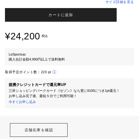
サイズ詳細を見る
カートに追加
¥24,200
税込
LeSportsac
購入合計金額4,990円以上で送料無料
取得予定ポイント数：
220 pt
提携クレジットカードで還元率UP
三井ショッピングパークカード《セゾン》なら更に¥100につき1pt還元！
お申し込み完了後、最短５分でご利用可能！
今すぐお申し込み
店舗在庫を確認