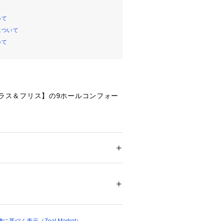
いて
について
いて
SS ラス＆フリス】の9ホールコンフォー
。
いていたコンフォートシューズのデザ
、リバイバルアイテムです！
トソール
ズ
 ＞ 
スニーカー・スリッポン
が地面をしっかり捕らえ、滑りにくく
成皮革ソール：合成底
01185 
（モール）
プ）
やかで足馴染みの良い合皮素材を使
汚れがつきにくいのでお手入れしやす