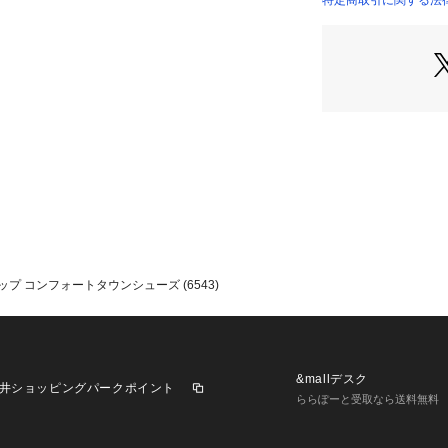
特定商取引に関する法律に
いです。
〈ライニング〉靴
通気性が確保され
〈クッション性〉
ン入りなので、肌
■軽量で疲れにく
靴全体が軽めなつ
れにくい。
■靴紐でフィット
9ホールのレース
ズ感を自由に調節
プ コンフォートタウンシューズ (6543)
細身のラウンドト
ットで、きちんと
に履ける一足。
歩くことの多いお
&mallデスク
井ショッピングパークポイント
ンにもお勧めなシュ
ららぽーと受取なら送料無料
サイズ感：普通
