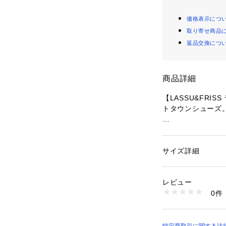
価格表示につ
取り寄せ商品
返品交換につ
商品詳細
【LASSU&FRI
トタウンシューズ
過去ご好評いただ
インを引き継いだ
サイズ詳細
性別：
メンズ
■滑りにくいアウ
カテゴリー：
シュー
タグ：
シューズ
靴裏の細かな凹凸
素材：アッパー：合
レビュー
て歩きやすい。
生産国：中国
0件
商品番号：
26000000
103-6543 （ショッ
■快適な履き心地
〈アッパー〉しな
用。本革に比べ、