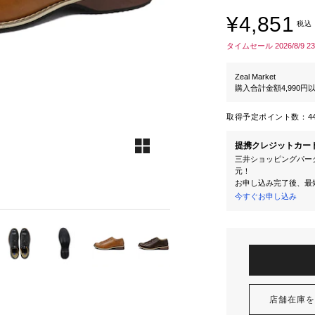
¥4,851
税込
タイムセール 2026/8/9 2
Zeal Market
購入合計金額4,990
取得予定ポイント数：
4
提携クレジットカー
三井ショッピングパーク
元！
お申し込み完了後、最
今すぐお申し込み
店舗在庫