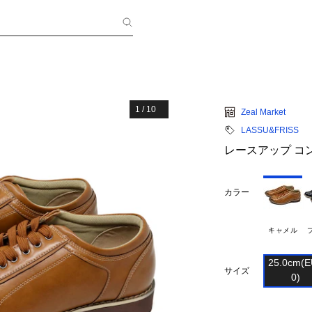
1
/
10
Zeal Market
LASSU&FRISS
レースアップ コン
カラー
キャメル
25.0cm(E
サイズ