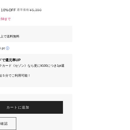
10%OFF
通常価格
¥5,390
3:59まで
円以上で送料無料
4 pt
ドで還元率UP
カード《セゾン》なら更に¥100につき1pt還
短５分でご利用可能！
カートに追加
を確認