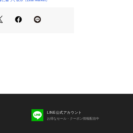
基づく表示（Zeal Market）
の内側はメッシュ素材になっており、
、快適な履き心地です。
履き口の内側とシュータンはクッショ
が触れても痛くなりにくい。
い
くりのため、長時間の着用でも足が疲
感の調整が可能
アップデザインなので、甲全体のサイ
できるのもポイントです。
ゥ+上向きラストのスマートなシルエ
感がありながらも、スニーカーライク
出かけや、カジュアルなビジネスシー
LINE公式アカウント
ーズです。

お得なセール・クーポン情報配信中