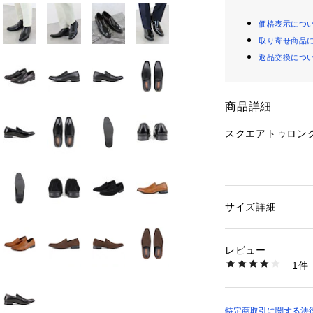
価格表示につ
取り寄せ商品
返品交換につ
商品詳細
スクエアトゥロング
●ドレス系からカ
い頂けます。
サイズ詳細
性別：
メンズ
カテゴリー：
シュー
素材：アッパー：合成
●この靴はつま先
生産国：中国
レビュー
し、
商品番号：
26000000
1件
25-940 （ショップ
●ヒールの高さも3
長く美しく見えま
特定商取引に関する法律に