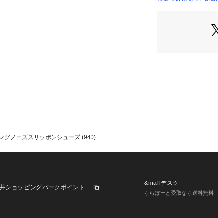
●スリッポンなの
●シンプルなデザ
す。

"サイズ感：やや小
足長：普通

足幅：普通

クッション性：普通
※幅広・甲高な方
ップをオススメしま
※足の形は個人差
グノーズスリッポンシューズ (940)
&mallデスク
井ショッピングパークポイント
ららぽーと受取なら送料無料