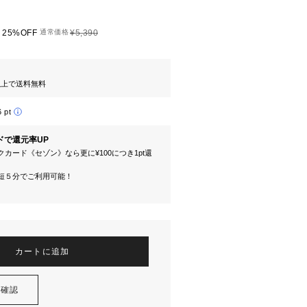
25%OFF
通常価格
¥5,390
円以上で送料無料
6 pt
ドで還元率UP
カード《セゾン》なら更に¥100につき1pt還
短５分でご利用可能！
カートに追加
を確認