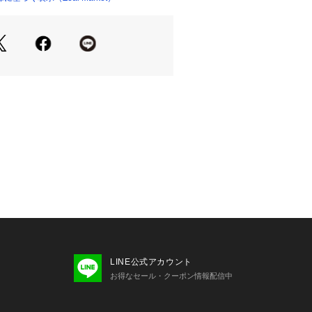
で履きやすいのも魅力。
インなので幅広い世代に人気がありま
さい



は通常履いている靴よりワンサイズア
す。

がございますため、目安としてお考え
LINE公式アカウント
お得なセール・クーポン情報配信中