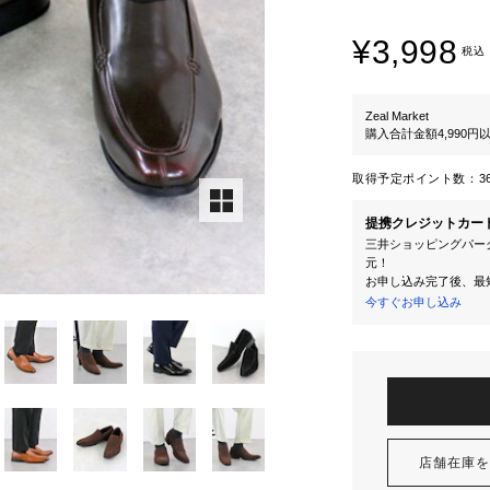
¥3,998
税込
Zeal Market
購入合計金額4,990
取得予定ポイント数：
3
提携クレジットカー
三井ショッピングパーク
元！
お申し込み完了後、最
今すぐお申し込み
店舗在庫