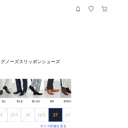
ングノーズスリッポンシューズ
BL
BLE
BLSU
BR
BRSU
25
25.5
26
26.5
27
27.5
28
28.5
29
30
サイズ詳細を見る