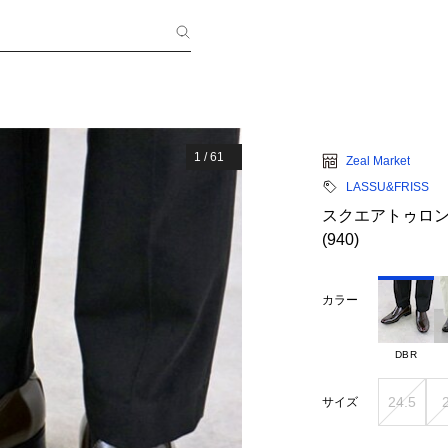
1
/
61
Zeal Market
LASSU&FRISS
スクエアトゥロ
(940)
カラー
DBR
24.5
サイズ