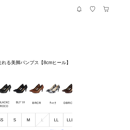
走れる美脚パンプス【8cmヒール】
BLACKC

BLｸﾞﾘﾀ
GDｸﾞﾘﾀ
GYﾁｪｯｸ
BRCR
ﾁｪｯｸ
DBRCR
ｺﾞﾙﾄﾞ
SS
S
M
L
LL
LLL
LLLL