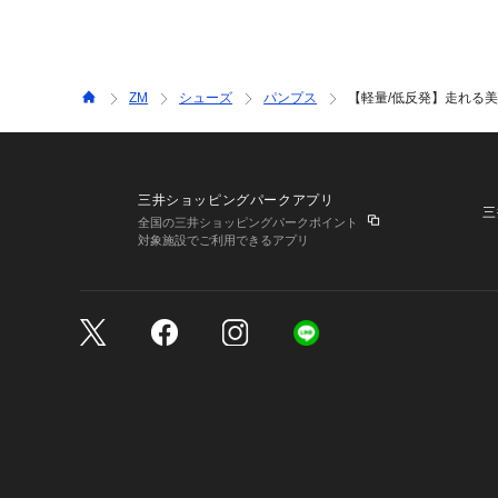
ZM
シューズ
パンプス
【軽量/低反発】走れる美脚
三井ショッピングパークアプリ
三
全国の三井ショッピングパークポイント
対象施設でご利用できるアプリ
三井不動産が展開する商
サイトのご利用上の注