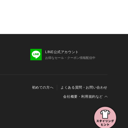
。
むかかとパッド付で、靴擦れを防止し
LINE公式アカウント
ドがあることで、甲浅デザインでも靴
お得なセール・クーポン情報配信中
嬉しいポイント！
ついては、下部の注意事項欄をご確認
初めての方へ
よくある質問・お問い合わせ
会社概要・利用規約など
会社概要
利用規約
特定商取引に関する法律に基づく表示
報の外部送信について
Cookieおよびアクセスログについて
力の高い素材を使用しており、滑りに
三井不動産グループ ソーシャルメディアガイドライン
履きいただけます。