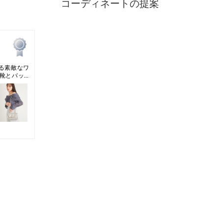
■履き口 指の付
甲部分の露出が多
す。
【疲れにくい機能
ハイヒールは疲れ
そんな悩みを解決
■全面クッション
衝撃を吸収する"
に使用されており