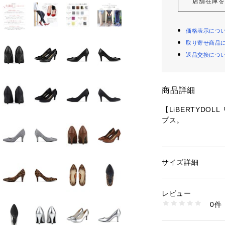
店舗在庫
価格表示につ
取り寄せ商品
返品交換につ
商品詳細
【LiBERTYDO
プス。
メーカー累計販売
素材は6種、カラ
サイズ詳細
性別：
レディース
ョンやシーン、季
カテゴリー：
シュー
タグ：
パーティー
す。
素材：アッパー：シン
レビュー
ソール：合成底
0件
※この商品は、カ
生産国：中国
商品番号：
26000000
かれています。
55-5314-3 （ショ