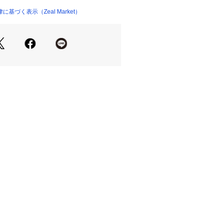
基づく表示（Zeal Market）
る8cmヒール。
背筋も伸びて美脚とスタイルアップを
ぎない、程良いポインテッドトゥ。
した印象を与えます。