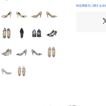
特定商取引に関する法律に
【美脚のひみつ】
■ヒール
脚を長く綺麗に見せ
膝下が長くなり、
叶えます。
■つま先
尖りすぎず、丸過
上品ですっきりと