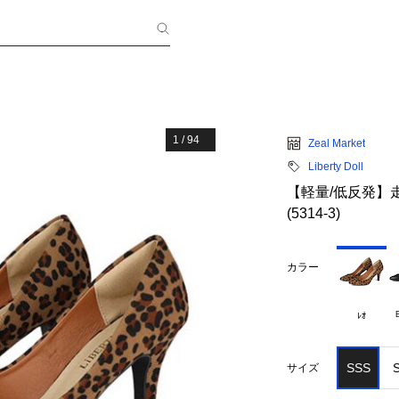
1
/
94
Zeal Market
Liberty Doll
【軽量/低反発】
(5314-3)
カラー
ﾚｵ
SSS
サイズ