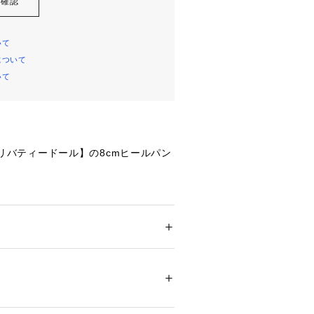
を確認
いて
について
いて
LL リバティードール】の8cmヒールパン
足数20万足突破！！
ーはシリーズ計50色展開で、ファッシ
節を選ばず1年中履いていただけま
ズ
 ＞ 
パンプス
結婚式
セティックレザー・クロコ・グリッター / 
ラー数が多いため、ページが複数に分
00676 
（モール）
ップ）