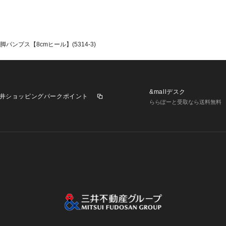
を優しく包みます
パンプス【8cmヒール】(5314-3)
■かかとパッド
かかとを優しく包
ます。
&mallデスク
井ショッピングパークポイント
また、かかとパッ
ららぽーと受取なら送料無料
脱げしにくいのも
※かかとパッドに
ください。
■防滑ソール
業施設一覧
三井不動産が展開する商業施設への出店をご検討の方へ
意
個人情報保護方針
個人情報の取り扱いについて
利用者情
靴底にはグリップ
くく、安心してお