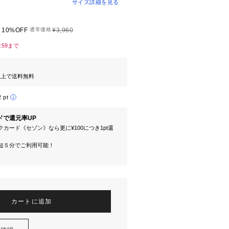
サイズ詳細を見る
10%OFF
通常価格
¥3,960
3:59まで
円以上で送料無料
2 pt
ドで還元率UP
カード《セゾン》なら更に¥100につき1pt還
短５分でご利用可能！
カートに追加