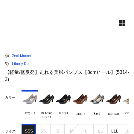
Zeal Market
Liberty Doll
【軽量/低反発】走れる美脚パンプス【8cmヒール】(5314-
3)
カラー
GYﾁｪｯｸ
BLACKC

BLｸﾞﾘﾀ
GDｸﾞﾘ
BRCR
ﾁｪｯｸ
DBRCR
SSS
SS
S
M
L
LL
LLL
LLLL
サイズ