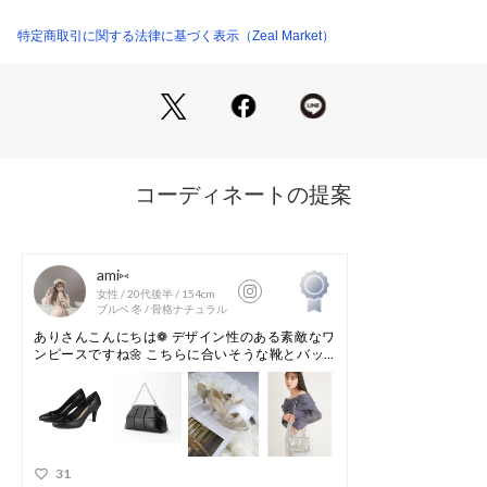
【美脚のひみつ】
特定商取引に関する法律に基づく表示（Zeal Market）
■ヒール
脚を長く綺麗に見せる8cmヒール。
膝下が長くなり、背筋も伸びて美脚とスタイルアップを叶えま
す。
■つま先
尖りすぎず、丸過ぎない、程良いポインテッドトゥ。
上品ですっきりとした印象を与えます。
■履き口 指の付け根が少し見える甲浅デザイン。