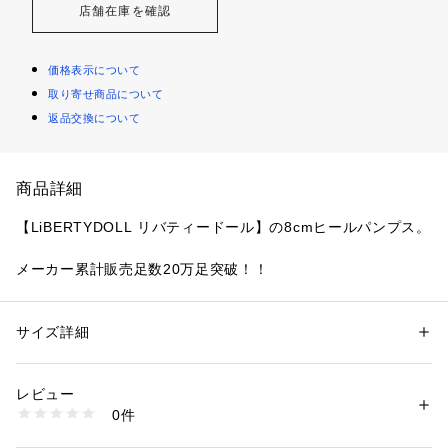
店舗在庫を確認
価格表示について
取り寄せ商品について
返品交換について
商品詳細
【LiBERTYDOLL リバティードール】の8cmヒールパンプス。
メーカー累計販売足数20万足突破！！
素材は6種、カラーはシリーズ計50色展開で、ファッションや
シーン、季節を選ばず1年中履いていただけます。
サイズ詳細
性別：
レディース
カテゴリー：
シューズ
 ＞ 
パンプス
タグ：
パーティー
結婚式
※この商品は、カラー数が多いため、ページが複数に分かれて
素材：アッパー：シンセティックレザー・クロコ・グリッター / ソール：
レビュー
います。
合成底
0件
生産国：中国
商品番号：
2600000000676 
（モール）
55-5314-3 （ショップ）