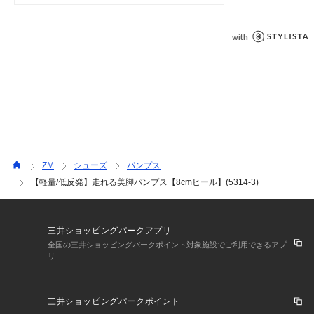
甲部分の露出が多い事で、脚が長く見える効果があります。
【疲れにくい機能】
ハイヒールは疲れる、足が痛くなる。
そんな悩みを解決する機能を備えています。
ZM
シューズ
パンプス
【軽量/低反発】走れる美脚パンプス【8cmヒール】(5314-3)
■全面クッションインソール
三井ショッピングパークアプリ
全国の三井ショッピングパークポイント対象施設でご利用できるアプ
衝撃を吸収する"もちもちクッション"がインソール全面に使用
リ
されており、 痛くなりやすい指の付け根やつま先を優しく包
みます。
三井ショッピングパークポイント