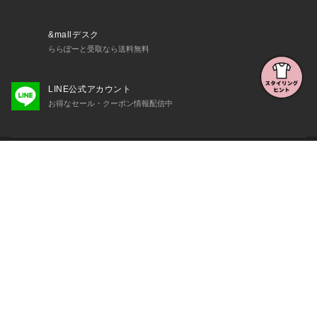
■かかとパッド
&mallデスク
ららぽーと受取なら送料無料
かかとを優しく包むかかとパッド付で、靴擦れを防止します。
また、かかとパッドがあることで、甲浅デザインでも靴脱げし
LINE公式アカウント
にくいのも嬉しいポイント！
お得なセール・クーポン情報配信中
※かかとパッドについては、下部の注意事項欄をご確認くださ
い。
初めての方へ
■防滑ソール
よくある質問・お問い合わせ
靴底にはグリップ力の高い素材を使用しており、滑りにくく、
安心してお履きいただけます。
会社概要・利用規約など
三井不動産が展開する商業施設一覧