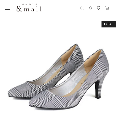
1
/
94