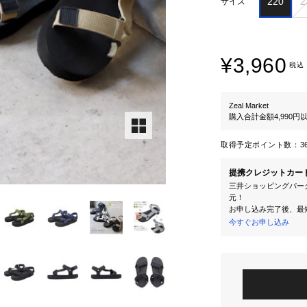
220
2
サイズ
¥3,960
税込
Zeal Market
購入合計金額4,990
取得予定ポイント数：
3
提携クレジットカー
三井ショッピングパーク
元！
お申し込み完了後、最
今すぐお申し込み