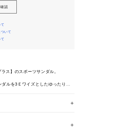
を確認
いて
について
いて
ープラス】のスポーツサンダル。

ンダルを3Ｅワイズとしたゆったりと
軽く、ベルクロ部分による細かいサイ
メンズ
ウトドアなアクティビティだけでなくス
ズ
 ＞ 
サンダル
ダル
などタウンユースとしても活躍できる1
繊維 / ソール：合成底
00595 
（モール）
プ）