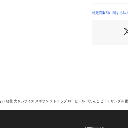
サイズは、ユニセッ
(40サイズ)/26.0c
レディースサイズが【2
特定商取引に関する法律に
イズ)/24.0cm
す。

【スタッフコメント
かがわ

[普段のサイズ：25.5～
足幅：普通

甲：低め

ギリシャ型：人差し
▼このサイズを選び
試着サイズ[M(24.5～
足長：ちょうどいい
 軽量 大きいサイズ スポサン ストラップ ローヒール ぺたんこ ビーチサンダル 面ファス
足幅：ちょうどいい
甲まわり：ちょうど
試着サイズ[L(25.5～
足長：少しゆるい

&mallデスク