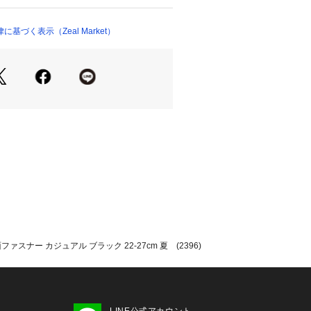
クスタイプでメンズサイズ【25.0cm
m(42サイズ)/27.0cm(44サイズ)】。

2.0cm(34サイズ)/23.0cm(36サ
基づく表示（Zeal Market）
(38サイズ)】のサイズ展開となっておりま
】

26.0cm / 革靴25.0～25.5cm]

指or中指が長い

ます！

25.0cm)]



ナー カジュアル ブラック 22-27cm 夏 (2396)


いい

26.0cm)]

LINE公式アカウント