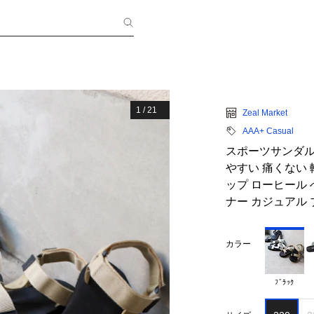
1
/
21
Zeal Market
AAA+ Casual
スポーツサンダル 
やすい 痛くない 
ップ ローヒール
ナー カジュアル ブラ
カラー
ﾌﾞﾗｯｸ