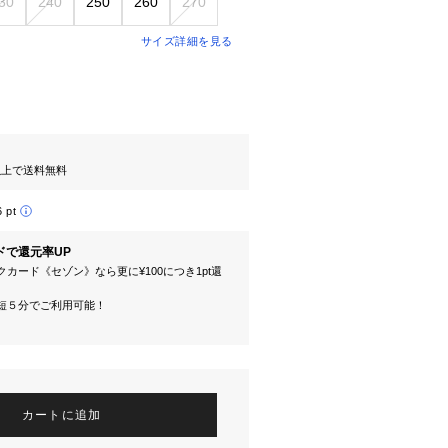
30
240
250
260
270
サイズ詳細を見る
円以上で送料無料
6 pt
ドで還元率UP
カード《セゾン》なら更に¥100につき1pt還
短５分でご利用可能！
カートに追加