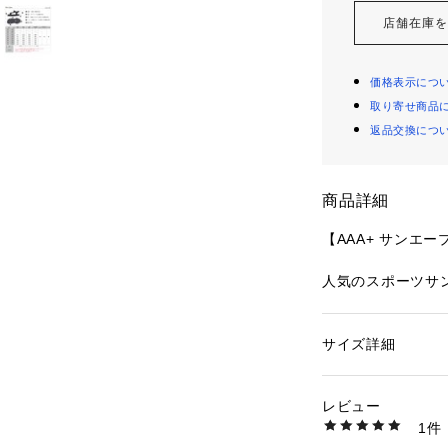
店舗在庫
価格表示につ
取り寄せ商品
返品交換につ
商品詳細
【AAA+ サンエ
人気のスポーツサ
した設計。非常に
ズ調節が可能。

サイズ詳細
性別：
レディース
川やBBQなどア
カテゴリー：
シュー
タグ：
スポーツサン
ポーツMIXコーデ
素材：アッパー：合成
レビュー
足です。

1件
商品番号：
26000000
123-2396 （ショッ