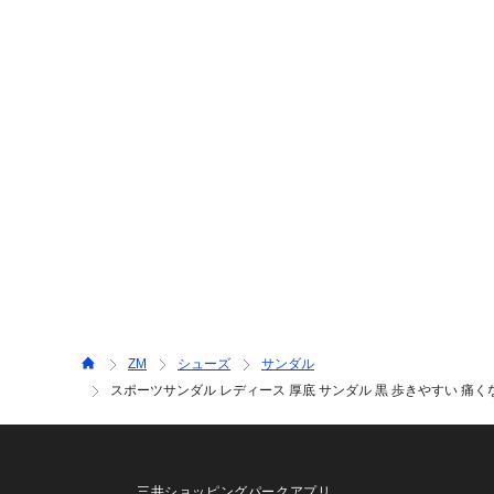
ZM
シューズ
サンダル
スポーツサンダル レディース 厚底 サンダル 黒 歩きやすい 痛くない
三井ショッピングパークアプリ