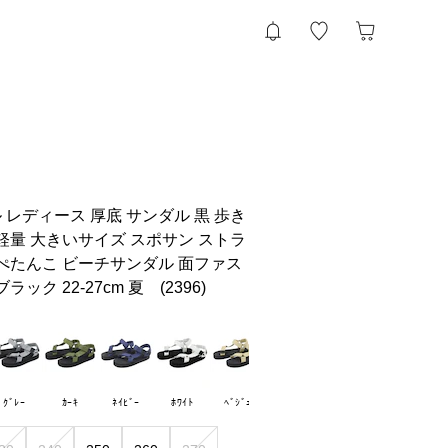
レディース 厚底 サンダル 黒 歩き
軽量 大きいサイズ スポサン ストラ
 ぺたんこ ビーチサンダル 面ファス
ック 22-27cm 夏 (2396)
ｸﾞﾚｰ
ｶｰｷ
ﾈｲﾋﾞｰ
ﾎﾜｲﾄ
ﾍﾞｼﾞｭ