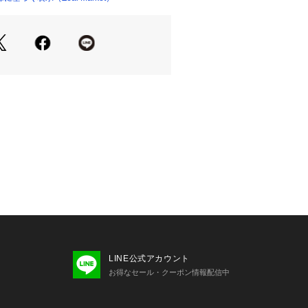
あり

をオススメします。

ございますため、

えください。
LINE公式アカウント
お得なセール・クーポン情報配信中