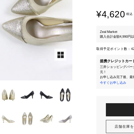
¥4,620
税込
Zeal Market
購入合計金額4,990
取得予定ポイント数：
4
提携クレジットカー
三井ショッピングパーク
元！
お申し込み完了後、最
今すぐお申し込み
店舗在庫