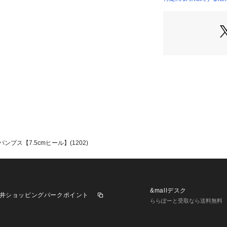
足幅：やや狭い

クッション性：やや
※通常通りのサイズ
※足の形は個人差が
　目安としてお考
プス【7.5cmヒール】(1202)
&mallデスク
井ショッピングパークポイント
ららぽーと受取なら送料無料