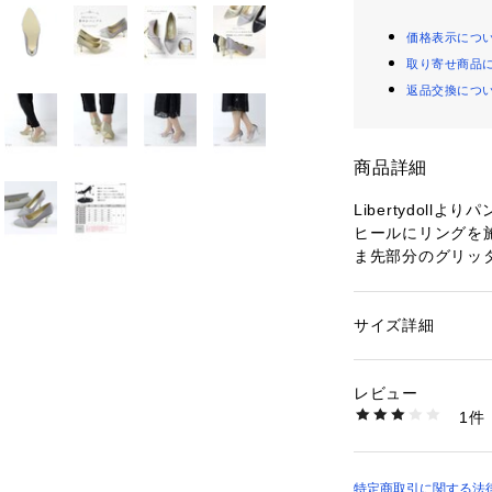
価格表示につ
取り寄せ商品
返品交換につ
商品詳細
Libertydollよ
ヒールにリングを
ま先部分のグリッ
替えが華やかで、
インストーンもほ
ポインテッドトゥと
サイズ詳細
性別：
レディース
脚をかなえてくれ
カテゴリー：
シュー
タグ：
ドレス
パー
インソールにはも
素材：アッパー：サテ
レビュー
地も快適。
生産国：中国
1件
商品番号：
26000000
154-1202 （ショッ
サイズ感：普通

足長：普通

特定商取引に関する法律に