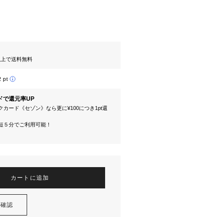
円以上で送料無料
2 pt
ドで還元率UP
カード《セゾン》なら更に¥100につき1pt還
短５分でご利用可能！
カートに追加
を確認