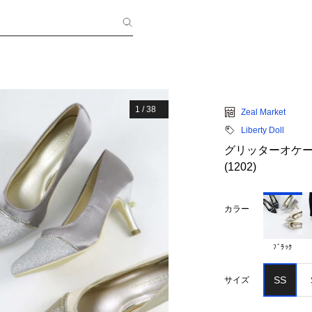
1
/
38
Zeal Market
Liberty Doll
グリッターオケー
(1202)
カラー
ﾌﾞﾗｯｸ
SS
サイズ