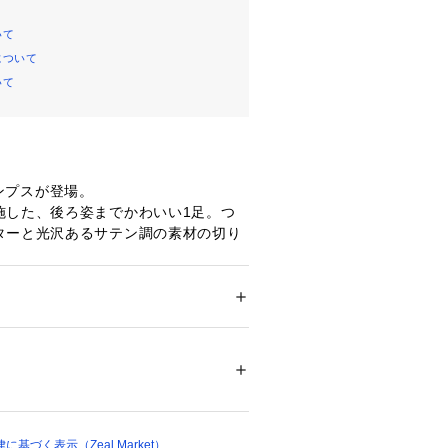
いて
について
いて
りパンプスが登場。
施した、後ろ姿までかわいい1足。つ
ターと光沢あるサテン調の素材の切り
パーティーや結婚式にもおすすめ。ラ
どよいアクセントになっています。
約7.5cmヒールがすっきりとした美
る◎
ズ
 ＞ 
パンプス
ティー
パンプス
結婚式
っちりとしたクッション入りで履き心
ン・グリッター / ソール：合成底
00443 
（モール）
プ）
基づく表示（Zeal Market）