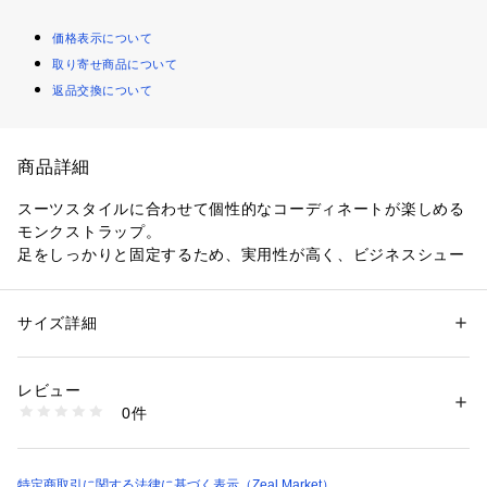
価格表示について
取り寄せ商品について
返品交換について
商品詳細
スーツスタイルに合わせて個性的なコーディネートが楽しめる
モンクストラップ。
足をしっかりと固定するため、実用性が高く、ビジネスシュー
ズとしてだけでなく、ドレスシューズとしても人気のデザイン
です。アッパーはスワールモカデザインの為、すっきりとシャ
ープで上品な仕上がりになっています。
サイズ詳細
性別：
メンズ
カテゴリー：
シューズ
 ＞ 
ビジネスシューズ
タグ：
ビジネスシューズ
素材：アッパー/天然皮革、　 ソール/合成底
レビュー
◆こだわりのデザインを発信するSARABANDE(サラバンド)の
0件
ビジネスシューズ。
商品番号：
2600000000428 
（モール）
105-6918 （ショップ）
質感高い天然皮革（レザー）を使用。 定番デザインとは一線
を画したデザイン。 ビジネスシーンは勿論、休日のカジュア
特定商取引に関する法律に基づく表示（Zeal Market）