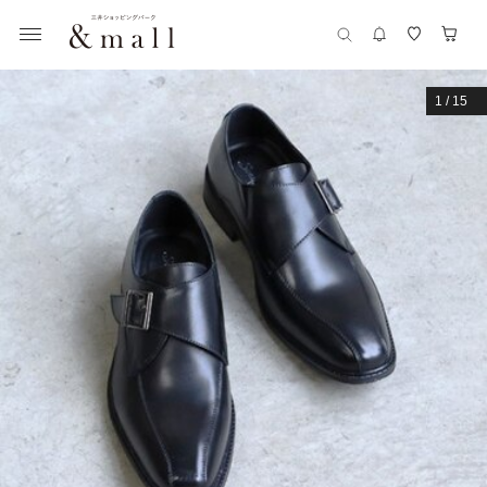
1
/
15