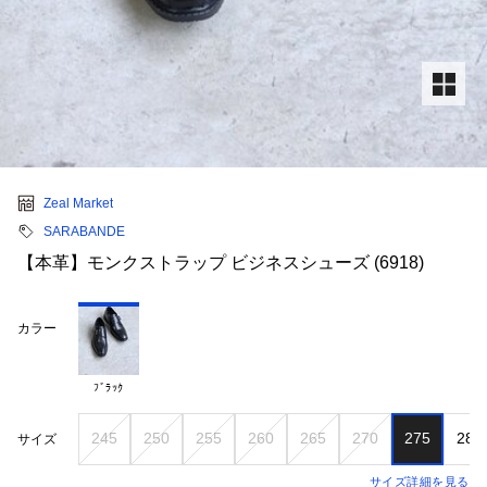
Zeal Market
SARABANDE
【本革】モンクストラップ ビジネスシューズ (6918)
カラー
ﾌﾞﾗｯｸ
245
250
255
260
265
270
275
280
サイズ
サイズ詳細を見る