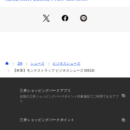
ルスタイルにもマッチする一足です。◆
サイズ感：普通

足長：普通

足幅：普通

クッション性：あり

※通常通りのサイズをオススメします。

※足の形は個人差がございますため、

　目安としてお考えください。
ZM
シューズ
ビジネスシューズ
【本革】モンクストラップ ビジネスシューズ (6918)
三井ショッピングパークアプリ
全国の三井ショッピングパークポイント対象施設でご利用できるアプ
リ
三井ショッピングパークポイント