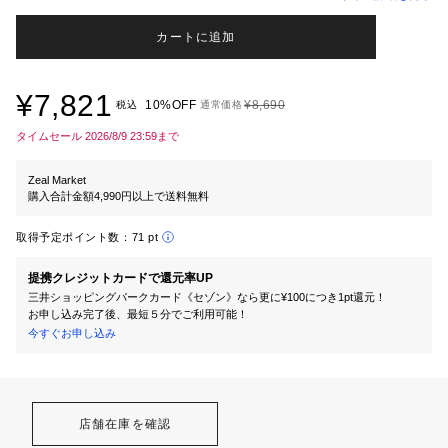
カートに追加
¥7,821
10%OFF
¥8,690
税込
通常価格
タイムセール 2026/8/9 23:59まで
Zeal Market
購入合計金額4,990円以上で送料無料
取得予定ポイント数：
71 pt
提携クレジットカードで還元率UP
三井ショッピングパークカード《セゾン》なら更に¥100につき1pt還元！
お申し込み完了後、最短５分でご利用可能！
今すぐお申し込み
店舗在庫を確認