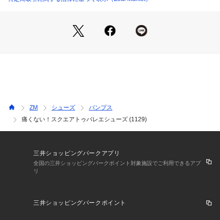
心地にもこだわっています。
サイズ感：普通

足長：普通

足幅：普通

クッション性：ややあり

※通常通りのサイズをオススメします。

※足の形は個人差がございますため、

ZM
シューズ
パンプス
痛くない！スクエアトゥバレエシューズ (1129)
三井ショッピングパークアプリ
全国の三井ショッピングパークポイント対象施設でご利用できるアプ
リ
三井ショッピングパークポイント