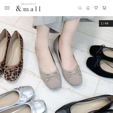
1
/
44