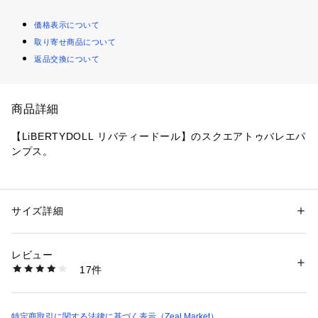
価格表示について
取り寄せ商品について
返品交換について
商品詳細
【LiBERTYDOLL リバティードール】のスクエアトゥバレエパ
ンプス。
 オーバーすぎないスクエアデザインなのできれいめにも取り
入れやすいバレエシューズ。
 浅すぎず深すぎずなカッティングでソックスやタイツとも合
サイズ詳細
性別：
レディース
わせやすくなっています。
カテゴリー：
シューズ
 ＞ 
パンプス
タグ：
バレエシューズ
フラットシューズ
 定番のラウンドトゥのバレエシューズとは印象が変わるの
素材：アッパー：合成レザー・合成スエード / ソール：合成底
レビュー
で、いつもとは違う一味違った大人っぽいスタイリングが楽し
生産国：中国
17件
めます。
商品番号：
2600000000386 
（モール）
154-1129 （ショップ）
 インソールにはもっちりとした低反発クッションをたっぷり
と使用しており、たくさん歩いても疲れにくくなっています。
 さらにかかとにもクッション入り。デザインだけでなく履き
特定商取引に関する法律に基づく表示（Zeal Market）