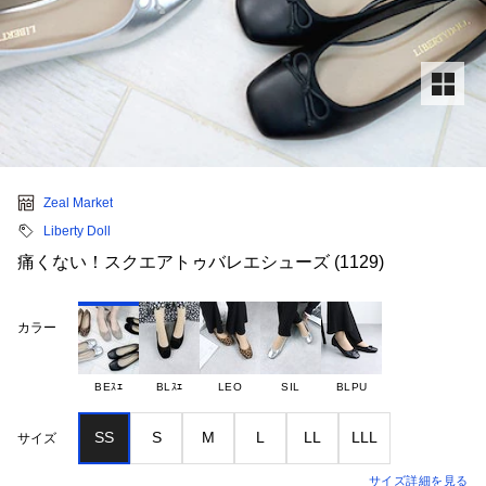
Zeal Market
Liberty Doll
痛くない！スクエアトゥバレエシューズ (1129)
カラー
BEｽｴ
BLｽｴ
LEO
SIL
BLPU
SS
S
M
L
LL
LLL
サイズ
サイズ詳細を見る