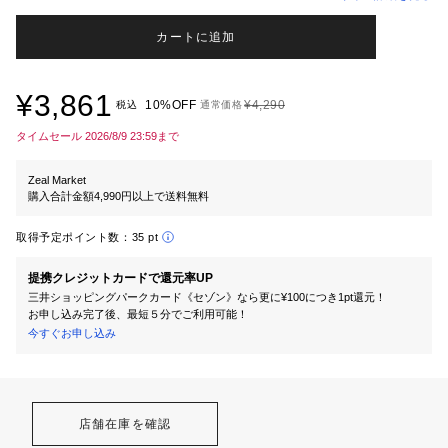
カートに追加
¥3,861
10%OFF
¥4,290
税込
通常価格
タイムセール 2026/8/9 23:59まで
Zeal Market
購入合計金額4,990円以上で送料無料
取得予定ポイント数：
35 pt
提携クレジットカードで還元率UP
三井ショッピングパークカード《セゾン》なら更に¥100につき1pt還元！
お申し込み完了後、最短５分でご利用可能！
今すぐお申し込み
店舗在庫を確認