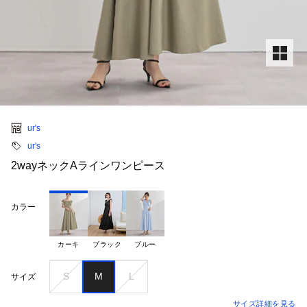
ur's
ur's
2wayネックAラインワンピース
カラー
カーキ
ブラック
ブルー
S
M
L
サイズ
サイズ詳細を見る