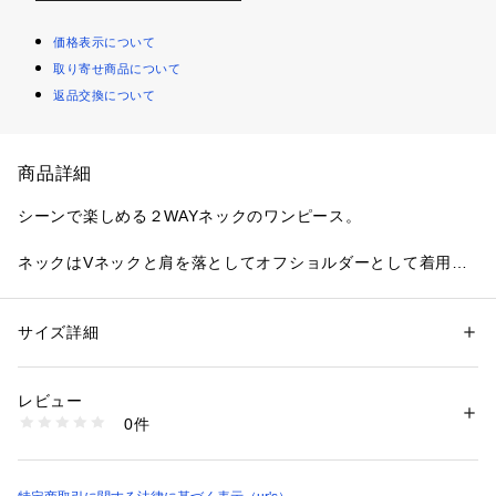
価格表示について
取り寄せ商品について
返品交換について
商品詳細
シーンで楽しめる２WAYネックのワンピース。
ネックはVネックと肩を落としてオフショルダーとして着用し
て頂ける2WAY仕様。
ギャザーをたっぷり入れたネックラインが、デコルテをきれい
に見せつつ女性らしい印象に。
サイズ詳細
性別：
レディース
ウエストは程よくフィットし、スカート部分はふんわりと広が
カテゴリー：
ファッション
 ＞ 
ワンピース・ドレス
 ＞ 
ワンピース
素材：ポリエステル 100%
るシルエットなので、体のラインを拾いにくいのも嬉しいポイ
生産国：中国
レビュー
ント。
商品番号：
2430100002918 
（モール）
0件
BHXN2406 （ショップ）
一枚でさらっと着ても着映えし、リラックス感がありながらき
ちんと感もあるデザイン。
デイリーはもちろん、お出かけやリゾートシーンにもおすすめ