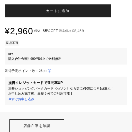
カートに追加
¥2,960
65%OFF
¥8,459
税込
通常価格
返品不可
ur's
購入合計金額4,990円以上で送料無料
取得予定ポイント数：
26 pt
提携クレジットカードで還元率UP
三井ショッピングパークカード《セゾン》なら更に¥100につき1pt還元！
お申し込み完了後、最短５分でご利用可能！
今すぐお申し込み
店舗在庫を確認