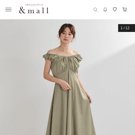
1
/
12