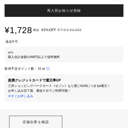
再入荷お知らせ登録
¥1,728
65%OFF
¥4,939
税込
通常価格
返品不可
ur's
購入合計金額4,990円以上で送料無料
取得予定ポイント数：
15 pt
提携クレジットカードで還元率UP
三井ショッピングパークカード《セゾン》なら更に¥100につき1pt還元！
お申し込み完了後、最短５分でご利用可能！
今すぐお申し込み
店舗在庫を確認