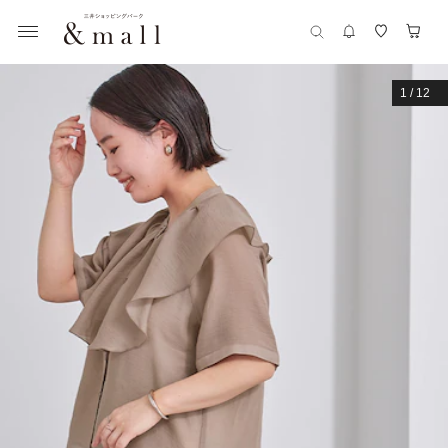
1
/
12