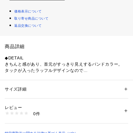
価格表示について
取り寄せ商品について
返品交換について
商品詳細
◆DETAIL
きちんと感があり、首元がすっきり見えするバンドカラー。
タックが入ったラッフルデザインなので
着るだけで華やかな印象を与えてくれます。
◆FABRIC
サイズ詳細
性別：
レディース
細かな凹凸のある微光沢のシアー素材
カテゴリー：
ファッション
 ＞ 
トップス
 ＞ 
シャツ・ブラウス
素材：再生繊維(テンセル) 70%
ポリエステル 30%
レビュー
生産国：中国
0件
商品番号：
2430100002555 
（モール）
BFXU1830 （ショップ）