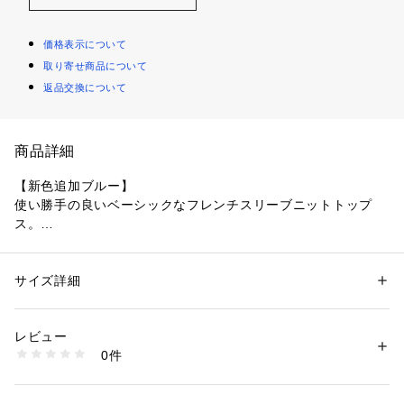
価格表示について
取り寄せ商品について
返品交換について
商品詳細
【新色追加ブルー】
使い勝手の良いベーシックなフレンチスリーブニットトップ
ス。
◆DETAIL
シンプルで１枚でもジャケットのインナーにもぴったりです。
サイズ詳細
性別：
レディース
プチハイネックのデザインがモードさと女性らしさを演出して
カテゴリー：
ファッション
 ＞ 
トップス
 ＞ 
ニット・セーター
素材：レーヨン 70%
くれます。
ナイロン 30%
レビュー
フレンチスリーブで気になる腕もカバーして頂けます。
生産国：中国
0件
商品番号：
2430100002163 
（モール）
BDXU1613 （ショップ）