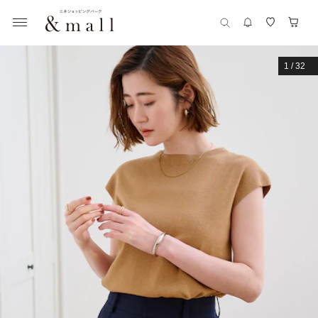
1
/
32