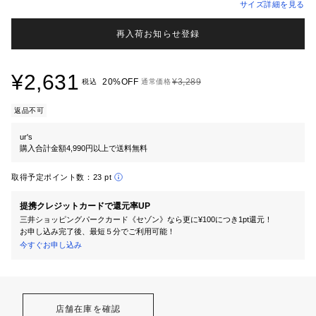
サイズ詳細を見る
再入荷お知らせ登録
¥2,631
20%OFF
¥3,289
税込
通常価格
返品不可
ur's
購入合計金額4,990円以上で送料無料
取得予定ポイント数：
23 pt
提携クレジットカードで還元率UP
三井ショッピングパークカード《セゾン》なら更に¥100につき1pt還元！
お申し込み完了後、最短５分でご利用可能！
今すぐお申し込み
店舗在庫を確認