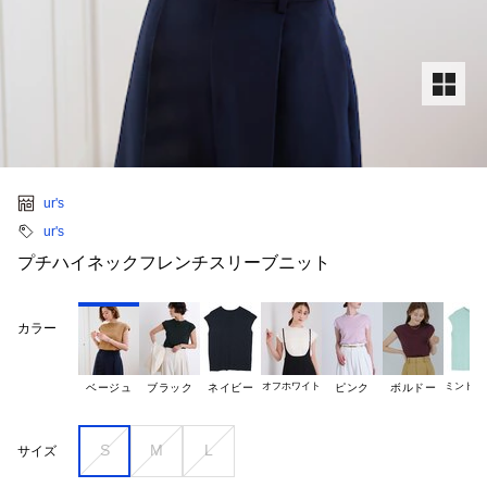
ur's
ur's
プチハイネックフレンチスリーブニット
カラー
オフホワイト
ミントグリ
ベージュ
ブラック
ネイビー
ピンク
ボルドー
S
M
L
サイズ