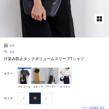
ur's
ur's
汗染み防止タックボリュームスリーブTシャツ
カラー
ブルーグレー
チャコール
ブラック
ホワイト
S
M
L
サイズ
サイズ詳細を見る