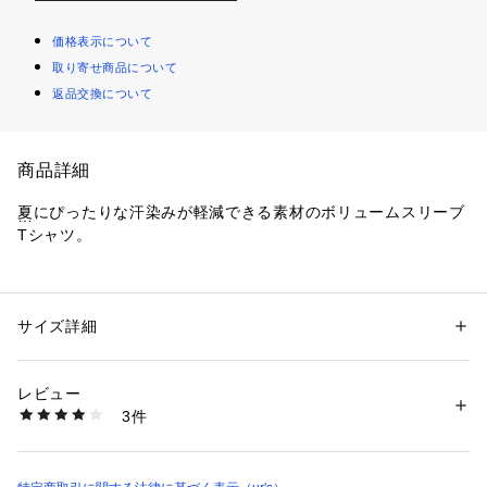
価格表示について
取り寄せ商品について
返品交換について
商品詳細
夏にぴったりな汗染みが軽減できる素材のボリュームスリーブ
Tシャツ。
◆DETAIL
袖がふんわりしていて大人可愛いデザインに仕上がった1枚。
首がクルーネックで甘くなりすぎないのがポイントです。
サイズ詳細
性別：
レディース
カテゴリー：
ファッション
 ＞ 
トップス
 ＞ 
Tシャツ・カットソー
素材：綿 100%
生産国：中国
レビュー
◆FABRIC
商品番号：
2430100002136 
（モール）
3件
さらっとしたカットソー素材で快適な着心地。
BDXT0214 （ショップ）
◆COORDINATE
裾をボトムにインして今年らしく着るのがオススメ。