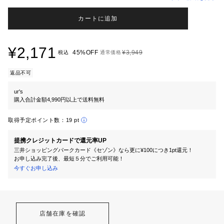
カートに追加
¥2,171
45%OFF
¥3,949
税込
通常価格
返品不可
ur's
購入合計金額4,990円以上で送料無料
取得予定ポイント数：
19 pt
提携クレジットカードで還元率UP
三井ショッピングパークカード《セゾン》なら更に¥100につき1pt還元！
お申し込み完了後、最短５分でご利用可能！
今すぐお申し込み
店舗在庫を確認