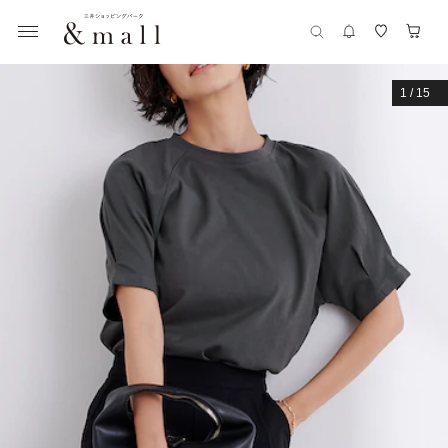
1
/
15