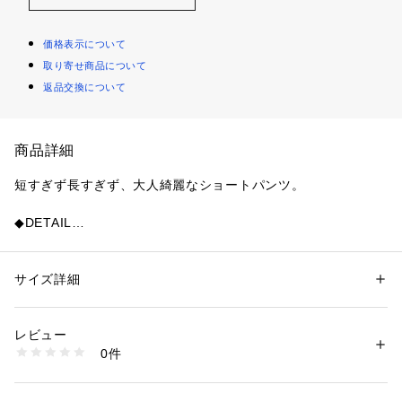
価格表示について
取り寄せ商品について
返品交換について
商品詳細
短すぎず長すぎず、大人綺麗なショートパンツ。
◆DETAIL
ハイウエストでシルエットのバランスが取りやすい。
タックを施した程よいゆとりが大人に嬉しいサイズ感。
裾にかけて広がるシルエットが女性らしさを演出してくれま
サイズ詳細
性別：
レディース
す。
カテゴリー：
ファッション
 ＞ 
パンツ
 ＞ 
ショートパンツ
素材：【本体】
ポリエステル 100%
レビュー
◆FABRIC
【裏地】
0件
さらっとした涼感のある素材を使用。
ポリエステル 98%
ポリウレタン 2%
生産国：中国
◆COORDINATE
商品番号：
2430100002032 
（モール）