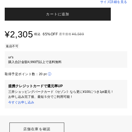
サイズ詳細を見る
カートに追加
¥2,305
65%OFF
¥6,589
税込
通常価格
返品不可
ur's
購入合計金額4,990円以上で送料無料
取得予定ポイント数：
20 pt
提携クレジットカードで還元率UP
三井ショッピングパークカード《セゾン》なら更に¥100につき1pt還元！
お申し込み完了後、最短５分でご利用可能！
今すぐお申し込み
店舗在庫を確認