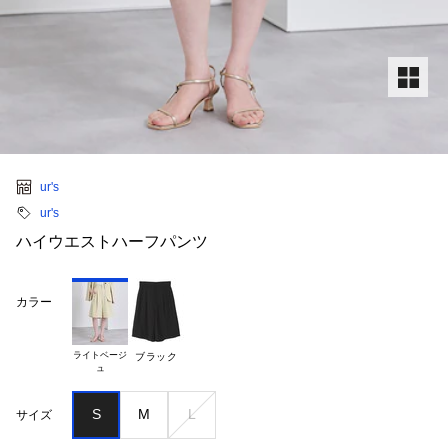
ur's
ur's
ハイウエストハーフパンツ
カラー
ライトベージ

ブラック
S
M
L
サイズ