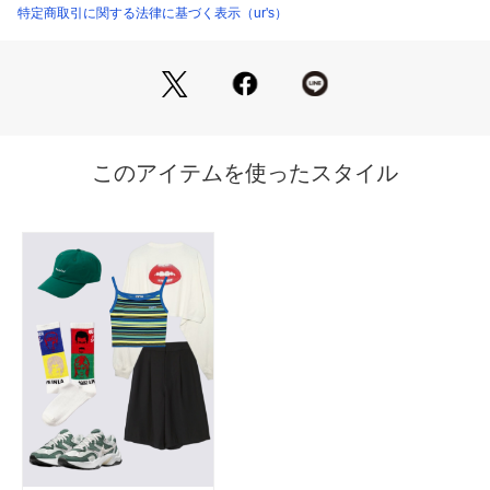
同素材のジャケット(BDXN1773)と合わせてセットアップがお
特定商取引に関する法律に基づく表示（ur's）
BDXN1824 （ショップ）
すすめです。
※生産時期により、セットアップの提案をさせて頂いておりま
す商品と色差が生じる場合がございます。予めご了承くださ
い。