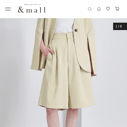
1
/
8