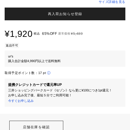
サイズ詳細を見る
再入荷お知らせ登録
¥1,920
65%OFF
¥5,489
税込
通常価格
返品不可
ur's
購入合計金額4,990円以上で送料無料
取得予定ポイント数：
17 pt
提携クレジットカードで還元率UP
三井ショッピングパークカード《セゾン》なら更に¥100につき1pt還元！
お申し込み完了後、最短５分でご利用可能！
今すぐお申し込み
店舗在庫を確認