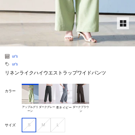
ur's
ur's
リネンライクハイウエストラップワイドパンツ
カラー
アップルグリ

ダークグレー
ダークブラウ

杢ネイビー
S
M
L
サイズ