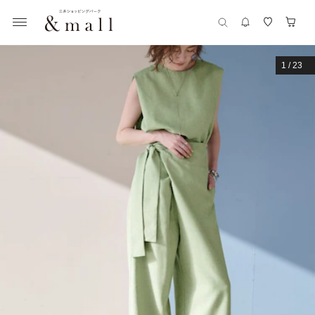
1
/
23