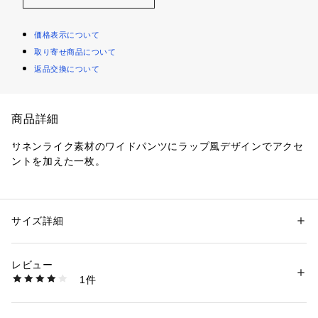
価格表示について
取り寄せ商品について
返品交換について
商品詳細
リネンライク素材のワイドパンツにラップ風デザインでアクセ
ントを加えた一枚。
◆DETAIL
綺麗な表面感のあるリネンライク素材を使用し、高見えするデ
ザイン。
サイズ詳細
性別：
レディース
ウエストで結んで着用するラップデザインが女性らしさをプラ
カテゴリー：
ファッション
 ＞ 
パンツ
 ＞ 
ロングパンツ
素材：ポリエステル 100%
ス。
生産国：中国
レビュー
サイドのリボンでウエストサイズ調整できるのも嬉しいポイン
商品番号：
2430100001590 
（モール）
1件
ト。
BBXN1384 （ショップ）
◆COORDINATE