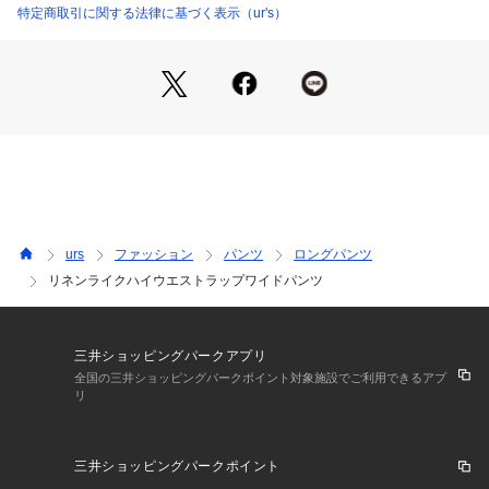
コンパクトなサイズ感のトップスと合わせるのがおすすめ。
特定商取引に関する法律に基づく表示（ur's）
同素材を使用したジレ(BBXN1408)やトップス(BBXN1441)と
合わせたセットアップ着用も可能。
※生産時期により、セットアップの提案をさせて頂いておりま
す商品と色差が生じる場合がございます。予めご了承くださ
い。
urs
ファッション
パンツ
ロングパンツ
リネンライクハイウエストラップワイドパンツ
三井ショッピングパークアプリ
全国の三井ショッピングパークポイント対象施設でご利用できるアプ
リ
三井ショッピングパークポイント