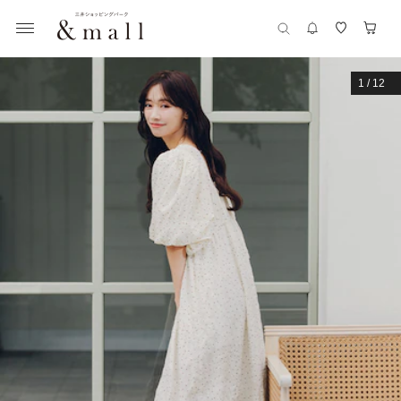
1
/
12