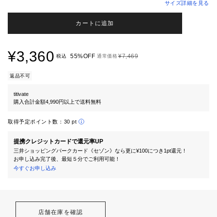
サイズ詳細を見る
カートに追加
¥3,360
55%OFF
¥7,469
税込
通常価格
返品不可
titivate
購入合計金額4,990円以上で送料無料
取得予定ポイント数：
30 pt
提携クレジットカードで還元率UP
三井ショッピングパークカード《セゾン》なら更に¥100につき1pt還元！
お申し込み完了後、最短５分でご利用可能！
今すぐお申し込み
店舗在庫を確認