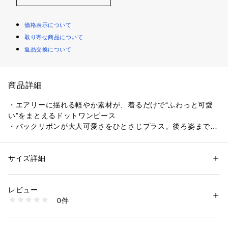
価格表示について
取り寄せ商品について
返品交換について
商品詳細
・エアリーに揺れる軽やか素材が、着るだけで“ふわっと可愛
い”をまとえるドットワンピース
・バックリボンが大人可愛さをひとさじプラス。後ろ姿まで抜
かりなく、360度映えるデザイン
・くしゅっとしてもシワになりにくいので、旅行や長時間移動
にもぴったりのストレスフリー素材
サイズ詳細
性別：
レディース
・ウエスト位置を高めに設定した切替でスタイルアップ。自然
カテゴリー：
ファッション
 ＞ 
ワンピース・ドレス
 ＞ 
ワンピース
素材：【本体】
にスタイルよく見える黄金バランス
ポリエステル 100%
レビュー
・程よくゆとりのあるシルエットで、体のラインを拾わずラク
【裏地】
0件
なのに、きちんと“女っぽさ”はキープ
ポリエステル 95%
ポリウレタン 5%
・ドット柄が程よく華やかさをミックスし、一枚でコーデが完
生産国：中国
成する着映え力が魅力
商品番号：
2430000004780 
（モール）