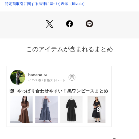
・サンダルでリゾート気分、スニーカーでデイリーに、合わせ
特定商取引に関する法律に基づく表示（titivate）
AHXP4485 （ショップ）
る小物やコーディネートで長く使える万能さ
・“軽い・かわいい・扱いやすい”の三拍子揃った、旅にも日常
にも頼れる1枚