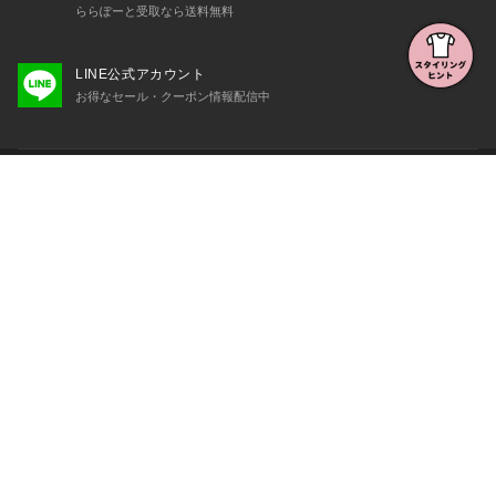
ららぽーと受取なら送料無料
LINE公式アカウント
お得なセール・クーポン情報配信中
初めての方へ
よくある質問・お問い合わせ
会社概要・利用規約など
三井不動産が展開する商業施設一覧
三井不動産が展開する商業施設への出店をご検討の方へ