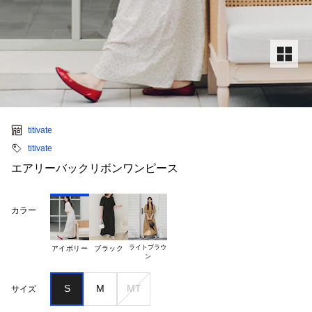
titivate
titivate
エアリーバックリボンワンピース
カラー
ライトブラウ

アイボリー
ブラック
S
M
MT
サイズ