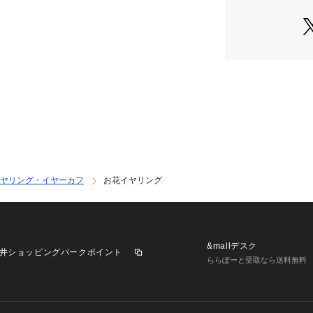
ヤリング・イヤーカフ
お花イヤリング
&mallデスク
井ショッピングパークポイント
ららぽーと受取なら送料無料