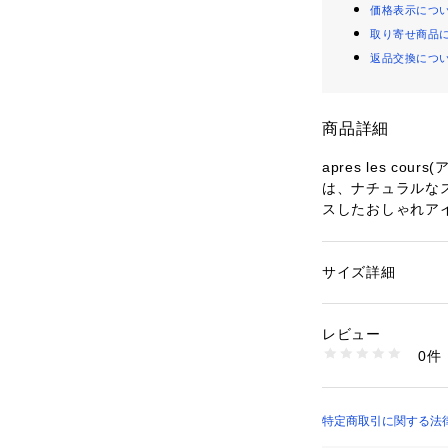
価格表示につ
取り寄せ商品
返品交換につ
商品詳細
apres les c
は、ナチュラルな
スしたおしゃれア
【サイズ(cm)】
F：1.5×1.5
サイズ詳細
性別：
キッズ・ベビ
カテゴリー：
ファッ
グ・イヤーカフ
素材：プラスチック
レビュー
0件
商品番号：
23800000
V274A26 （ショッ
特定商取引に関する法律に基