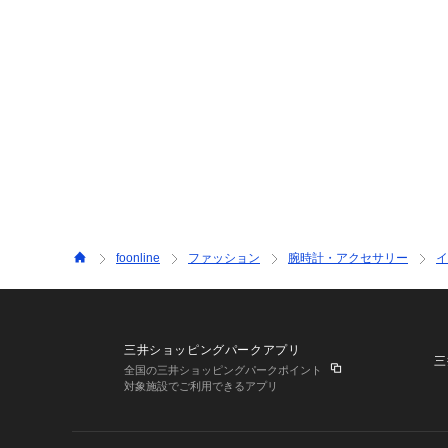
foonline
ファッション
腕時計・アクセサリー
イ
三井ショッピングパークアプリ
三
全国の三井ショッピングパークポイント
対象施設でご利用できるアプリ