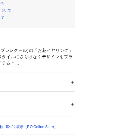
いて
について
いて
ours(アプレレクール)の「お花イヤリング」
スタイルにさりげなくデザインをプラ
イテム＊
ー
ション
 ＞ 
腕時計・アクセサリー
 ＞ 
イヤリン
＋合金
23837 
（モール）
プ）
づく表示（F.O.Online Store）