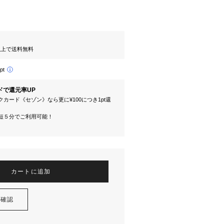
円以上で送料無料
pt
ドで還元率UP
カード《セゾン》なら更に¥100につき1pt還
短５分でご利用可能！
カートに追加
を確認