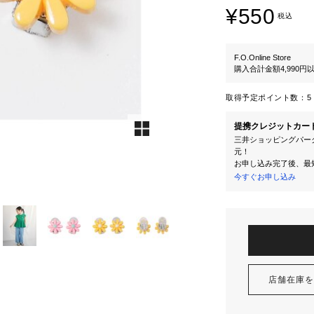
¥550
税込
F.O.Online Store
購入合計金額4,990
取得予定ポイント数：
5 
提携クレジットカー
三井ショッピングパーク
元！
お申し込み完了後、最
今すぐお申し込み
店舗在庫