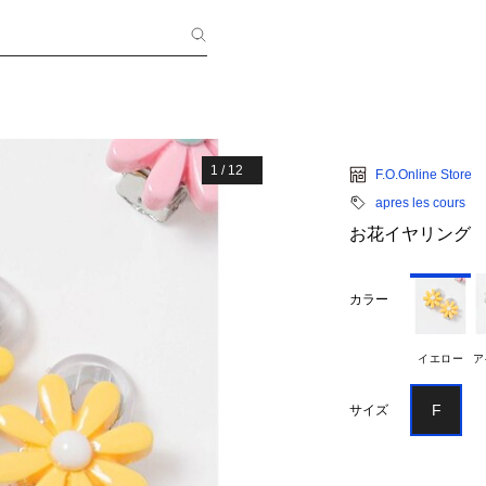
1
/
12
F.O.Online Store
apres les cours
お花イヤリング
カラー
イエロー
ア
F
サイズ