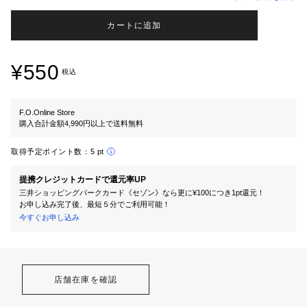
カートに追加
¥550
税込
F.O.Online Store
購入合計金額4,990円以上で送料無料
取得予定ポイント数：
5 pt
提携クレジットカードで還元率UP
三井ショッピングパークカード《セゾン》なら更に¥100につき1pt還元！
お申し込み完了後、最短５分でご利用可能！
今すぐお申し込み
店舗在庫を確認