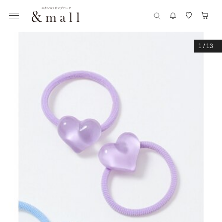
1
/
13