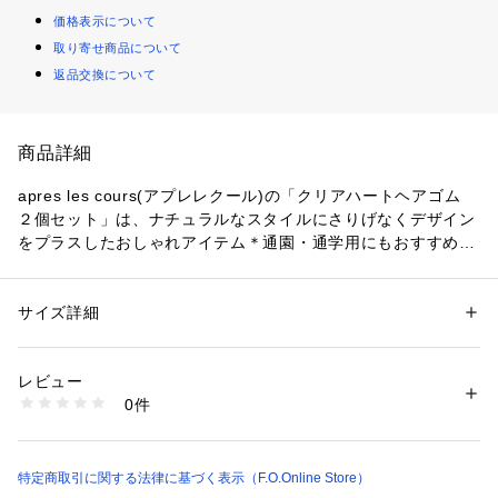
価格表示について
取り寄せ商品について
返品交換について
商品詳細
apres les cours(アプレレクール)の「クリアハートヘアゴム　
２個セット」は、ナチュラルなスタイルにさりげなくデザイン
をプラスしたおしゃれアイテム＊通園・通学用にもおすすめで
す♪
【サイズ(cm)】
サイズ詳細
性別：
キッズ・ベビー
F：1.5×2
カテゴリー：
ファッション
 ＞ 
帽子・ヘアアクセサリー
 ＞ 
ヘアゴム・シュ
シュ
素材：プラスチック＋ポリエステル
レビュー
0件
商品番号：
2380000023834 
（モール）
V270A66 （ショップ）
特定商取引に関する法律に基づく表示（F.O.Online Store）