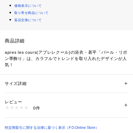
価格表示について
取り寄せ商品について
返品交換について
商品詳細
apres les cours(アプレレクール)の浴衣・甚平「パール・リボ
ン帯飾り」は、カラフルでトレンドを取り入れたデザインが人
気！
サイズ詳細
性別：
キッズ・ベビー
カテゴリー：
ファッション
 ＞ 
水着・着物・浴衣
 ＞ 
着物・浴衣
素材：樹脂パーツ
ポリエステル100%
レビュー
0件
生産国：中国
商品番号：
2380000023349 
（モール）
V375966 （ショップ）
特定商取引に関する法律に基づく表示（F.O.Online Store）