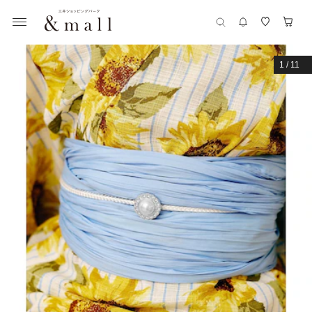
1
/
11