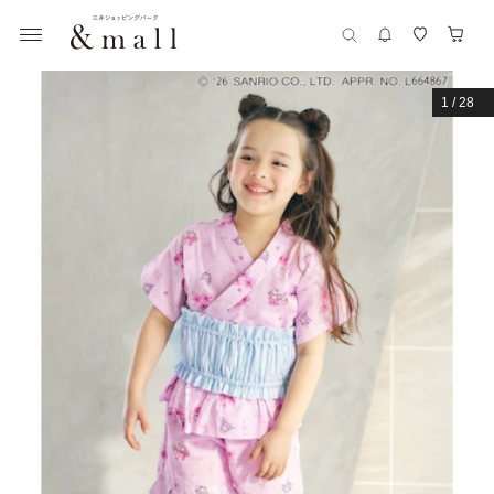
1
/
28