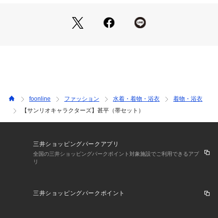
綿100%
帯：ポリエステル100%
生産国：中国
洗濯：40℃を上限に洗濯機で洗濯、デリケートアイテムモード、ネット使
用、漂白剤を使用禁止、色物は同系の色と一緒に、洗濯後直ちに取出し、
タンブル乾燥不可、日陰で吊り干し、低温でアイロン、商業ドライクリー
ニング不可
※詳しい洗濯方法については、商品の品質表示タグをご覧ください
商品番号：
2380000023346 
（モール）
V375946 （ショップ）
foonline
ファッション
水着・着物・浴衣
着物・浴衣
【サンリオキャラクターズ】甚平（帯セット）
三井ショッピングパークアプリ
全国の三井ショッピングパークポイント対象施設でご利用できるアプ
リ
三井ショッピングパークポイント