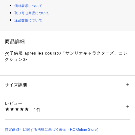
価格表示について
取り寄せ商品について
返品交換について
商品詳細
≪子供服 apres les coursの「サンリオキャラクターズ」コレ
クション≫
サンリオキャラクターズの総柄がとってもキュートな甚平。
ハローキティやマイメロディ、クロミの魅力がぎゅっとつまっ
たデザイン♪
サイズ詳細
性別：
キッズ・ベビー
立体感のある帯でうしろ姿までかわいく仕上がるアイテムで
カテゴリー：
ファッション
 ＞ 
水着・着物・浴衣
 ＞ 
着物・浴衣
素材：サザンクロス
す。
レビュー
夏のイベントで注目されること間違いなし♪
チェック柄
1件
同柄の浴衣と合わせたリンクコーデもおすすめです。
甚平：綿100%
帯：
本体・リボン：ポリエステル100%
モチーフ：綿100%
特定商取引に関する法律に基づく表示（F.O.Online Store）
花柄