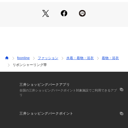
浴衣にはもちろん、
甚平に合わせたアレンジスタイルもおすすめ。
いつもの甚平が、
特別感のある着こなしに仕上がります。
foonline
ファッション
水着・着物・浴衣
着物・浴衣
リボンシャーリング帯
三井ショッピングパークアプリ
全国の三井ショッピングパークポイント対象施設でご利用できるアプ
リ
三井ショッピングパークポイント