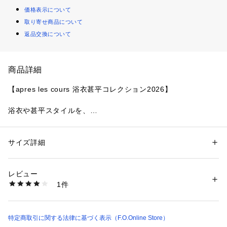
価格表示について
取り寄せ商品について
返品交換について
商品詳細
【apres les cours 浴衣甚平コレクション2026】
浴衣や甚平スタイルを、
ぐっとかわいく仕上げてくれる
apres les coursのリボンシャーリング帯。
サイズ詳細
性別：
キッズ・ベビー
すっぽりと簡単に着けられるデザインで
カテゴリー：
ファッション
 ＞ 
水着・着物・浴衣
 ＞ 
着物・浴衣
素材：オーガンジー
結ぶ必要がなく、
ポリエステル100%
レビュー
ほどける心配がないのも嬉しいポイントです。
1件
生産国：中国
商品番号：
2380000023328 
（モール）
大きなリボンが後ろ姿のアクセントになり、
V375996 （ショップ）
コーディネートに立体感と華やかさをプラス。
特定商取引に関する法律に基づく表示（F.O.Online Store）