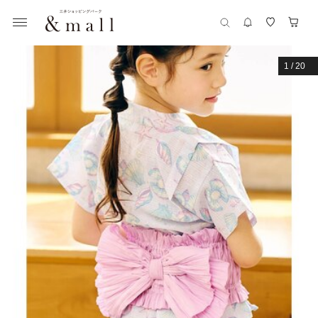
1
/
20