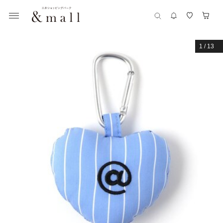
1
/
13