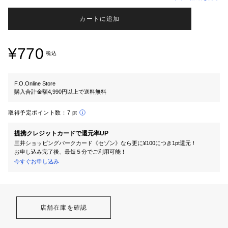
カートに追加
¥770
税込
F.O.Online Store
購入合計金額4,990円以上で送料無料
取得予定ポイント数：
7 pt
提携クレジットカードで還元率UP
三井ショッピングパークカード《セゾン》なら更に¥100につき1pt還元！
お申し込み完了後、最短５分でご利用可能！
今すぐお申し込み
店舗在庫を確認