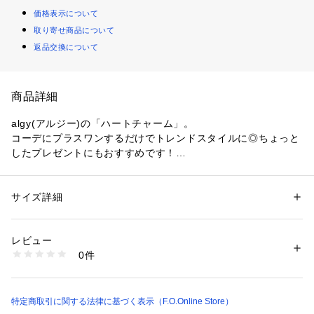
価格表示について
取り寄せ商品について
返品交換について
商品詳細
algy(アルジー)の「ハートチャーム」。
コーデにプラスワンするだけでトレンドスタイルに◎ちょっと
したプレゼントにもおすすめです！
【 algy ーアルジー ー 】
『おしゃれを楽しみたいティーンズのリアルクローズ』
サイズ詳細
性別：
キッズ・ベビー
着たい　欲しい　トレンド・・・
カテゴリー：
ファッション
 ＞ 
腕時計・アクセサリー
 ＞ 
チャーム
素材：タフタ・先染めストライプ
全部そろう小中学生向けブランドです。
レビュー
生産国：中国
0件
商品番号：
2380000023048 
（モール）
G274016 （ショップ）
特定商取引に関する法律に基づく表示（F.O.Online Store）