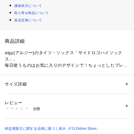
価格表示について
取り寄せ商品について
返品交換について
商品詳細
algy(アルジー)のタイツ・ソックス「サイドロゴハイソック
ス」。
毎日使うものはお気に入りのデザインで！ちょっとしたプレゼ
ントにもおすすめです◎
【 algy ーアルジー ー 】
サイズ詳細
性別：
キッズ・ベビー
『おしゃれを楽しみたいティーンズのリアルクローズ』
カテゴリー：
ファッション
 ＞ 
レッグウエア
 ＞ 
ソックス・靴下
素材：横編み
着たい　欲しい　トレンド・・・
綿 ポリエステル ポリウレタン
レビュー
全部そろう小中学生向けブランドです。
0件
生産国：中国
商品番号：
2380000021739 
（モール）
靴下のSS・S・10-12cm・13-15cm、タイツの70-80cm・80-
G454945 （ショップ）
90cm・90-100cmには基本的に靴下に滑り止め加工がござい
ます。（一部除外あり）
特定商取引に関する法律に基づく表示（F.O.Online Store）