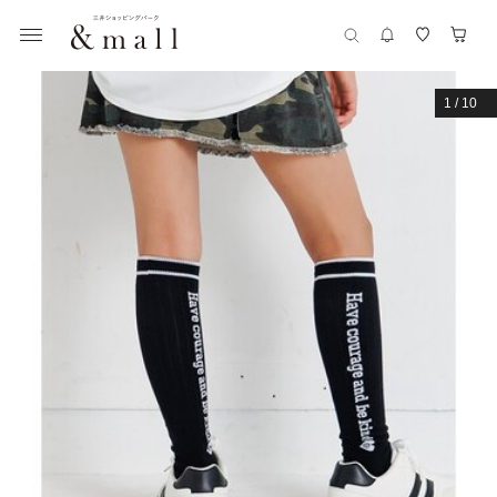
1
/
10