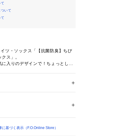
いて
について
いて
)のタイツ・ソックス「【抗菌防臭】ちび
ックス」。
気に入りのデザインで！ちょっとした
すすめです◎
 ー 】
ー
みたいティーンズのリアルクローズ』
ション
 ＞ 
レッグウエア
 ＞ 
ソックス・靴下
トレンド・・・
リウレタン
生向けブランドです。
20748 
（モール）
12cm・13-15cm、タイツの70-80c
プ）
90-100cmには基本的に靴下に滑り止め
。（一部除外あり）
づく表示（F.O.Online Store）