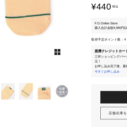
¥440
税込
F.O.Online Store
購入合計金額4,990
取得予定ポイント数：
4 
提携クレジットカー
三井ショッピングパーク
元！
お申し込み完了後、最
今すぐお申し込み
店舗在庫