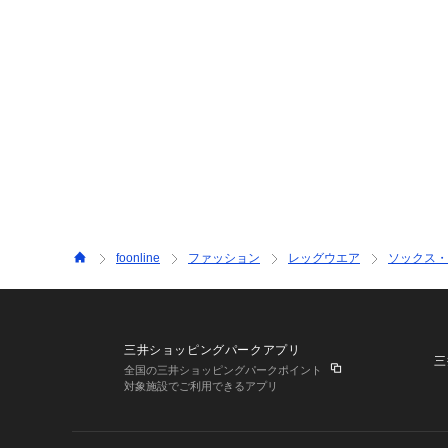
foonline
ファッション
レッグウエア
ソックス・
三井ショッピングパークアプリ
三
全国の三井ショッピングパークポイント
対象施設でご利用できるアプリ