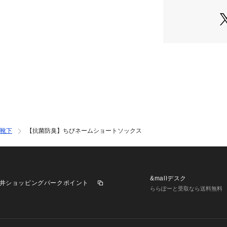
靴下
【抗菌防臭】ちびネームショートソックス
&mallデスク
井ショッピングパークポイント
ららぽーと受取なら送料無料