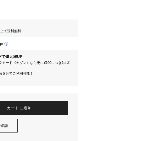
円以上で送料無料
pt
ドで還元率UP
カード《セゾン》なら更に¥100につき1pt還
短５分でご利用可能！
カートに追加
を確認