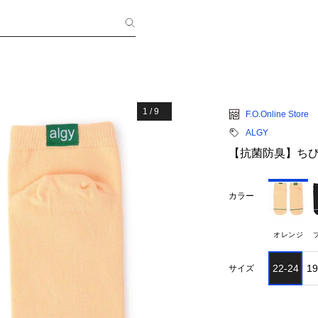
1
/
9
F.O.Online Store
ALGY
【抗菌防臭】ち
カラー
オレンジ
22-24
19
サイズ