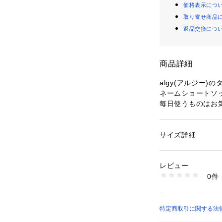
価格表示につ
取り寄せ商品
返品交換につ
商品詳細
algy(アルジー
ネームショートソ
毎日使うものはお
プレゼントにもお
【 algy ーアルジー
サイズ詳細
性別：
キッズ・ベビ
『おしゃれを楽し
カテゴリー：
ファッ
素材：丸編み
着たい　欲しい　
綿 ポリエステル ポ
レビュー
全部そろう小中学
0件
生産国：中国
商品番号：
23800000
靴下のSS・S・10-
G354935 （ショッ
m・80-90cm・
加工がございます
特定商取引に関する法律に基