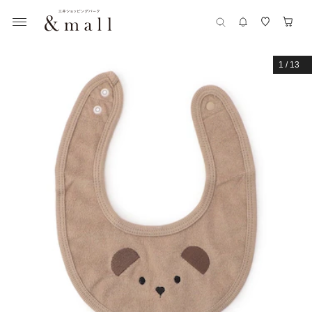
1
/
13