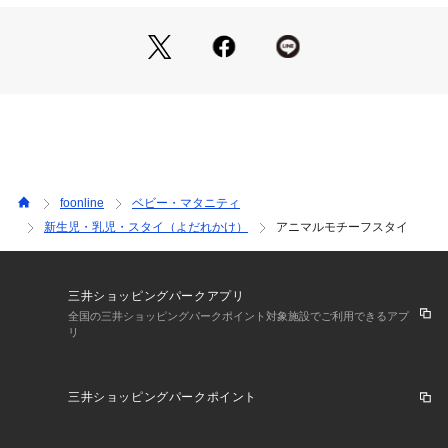
ル乾燥不可、日陰で吊り干し、アイロン禁止、商業ドライクリーニング不
可
※詳しい洗濯方法については、商品の品質表示タグをご覧ください
商品番号：
2380000019916 
（モール）
V243035 （ショップ）
foonline
ベビー・マタニティ
新生児・乳児・スタイ（よだれかけ）
アニマルモチーフスタイ
三井ショッピングパークアプリ
全国の三井ショッピングパークポイント対象施設でご利用できるアプ
リ
三井ショッピングパークポイント