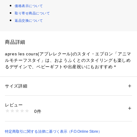
価格表示について
取り寄せ商品について
返品交換について
商品詳細
apres les cours(アプレレクール)のスタイ・エプロン「アニマ
ルモチーフスタイ」は、おようふくとのスタイリングも楽しめ
るデザインで、ベビーギフトや出産祝いにもおすすめ＊
サイズ詳細
性別：
キッズ・ベビー
カテゴリー：
ベビー・マタニティ
 ＞ 
新生児・乳児・スタイ（よだれか
け）
素材：パイル
レビュー
表地：綿77% ポリエステル23%
0件
裏地：ポリエステル100%
パイピング：綿100%
生産国：中国
特定商取引に関する法律に基づく表示（F.O.Online Store）
洗濯：40℃を上限に洗濯機で洗濯、デリケートアイテムモード、ネット使
用、漂白剤禁止、色物は同系の色と一緒に、洗濯後直ちに取出し、タンブ