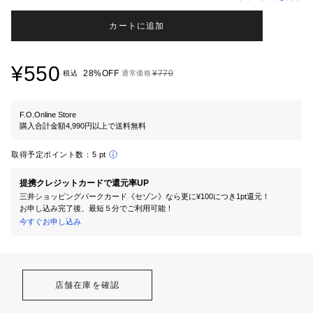
カートに追加
¥550
28%OFF
¥770
税込
通常価格
F.O.Online Store
購入合計金額4,990円以上で送料無料
取得予定ポイント数：
5 pt
提携クレジットカードで還元率UP
三井ショッピングパークカード《セゾン》なら更に¥100につき1pt還元！
お申し込み完了後、最短５分でご利用可能！
今すぐお申し込み
店舗在庫を確認