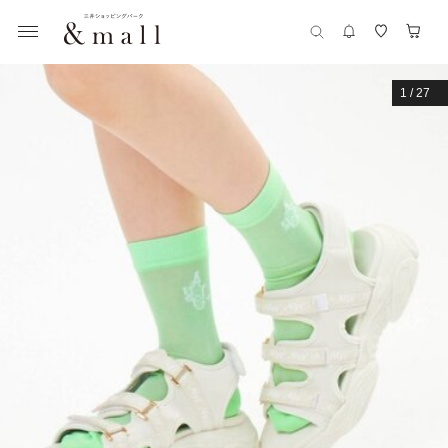
1
/
27