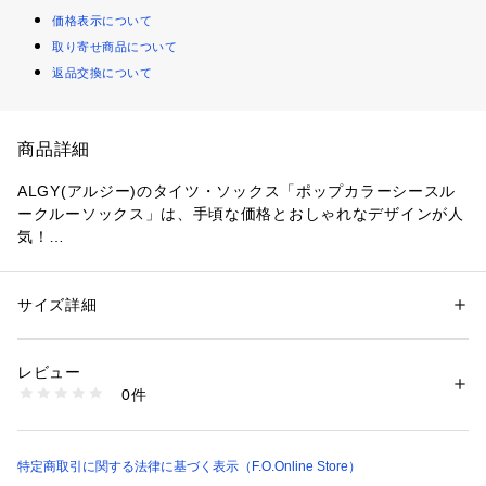
価格表示について
取り寄せ商品について
返品交換について
商品詳細
ALGY(アルジー)のタイツ・ソックス「ポップカラーシースル
ークルーソックス」は、手頃な価格とおしゃれなデザインが人
気！
靴下のSS・S・10-12cm・13-15cm、タイツの70-80cm・80-
90cm・90-100cmには基本的に靴下に滑り止め加工がござい
ます。（一部除外あり）
サイズ詳細
性別：
キッズ・ベビー
カテゴリー：
ファッション
 ＞ 
レッグウエア
 ＞ 
ソックス・靴下
素材：丸編み
ポリエステル ナイロン
レビュー
0件
生産国：中国
商品番号：
2380000015358 
（モール）
G354993 （ショップ）
特定商取引に関する法律に基づく表示（F.O.Online Store）