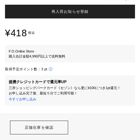
再入荷お知らせ登録
¥418
税込
F.O.Online Store
購入合計金額4,990円以上で送料無料
取得予定ポイント数：
3 pt
提携クレジットカードで還元率UP
三井ショッピングパークカード《セゾン》なら更に¥100につき1pt還元！
お申し込み完了後、最短５分でご利用可能！
今すぐお申し込み
店舗在庫を確認